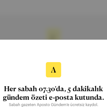
ÜCRETSİZ BÜLTEN
Aposto Gündem
Her sabah 07.30'da, 5 dakikalık
Ücretsiz Kaydol
gündem özeti e-posta kutunda.
Sabah gazeten Aposto Gündem'e ücretsiz kaydol.