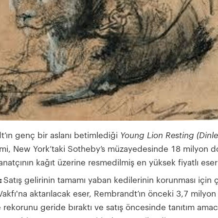
’ın genç bir aslanı betimlediği
Young Lion Resting (Dinl
imi, New York’taki Sotheby’s müzayedesinde 18 milyon d
sanatçının kağıt üzerine resmedilmiş en yüksek fiyatlı eser
:
Satış gelirinin tamamı yaban kedilerinin korunması için ç
akfı'na aktarılacak eser, Rembrandt’ın önceki 3,7 milyon 
rekorunu geride bıraktı ve satış öncesinde tanıtım amacı