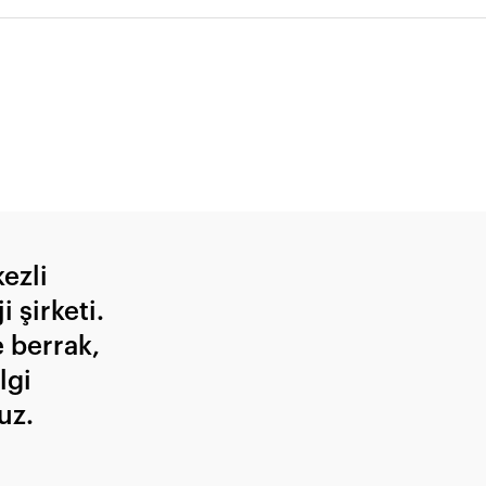
ezli
 şirketi.
e berrak,
lgi
uz.