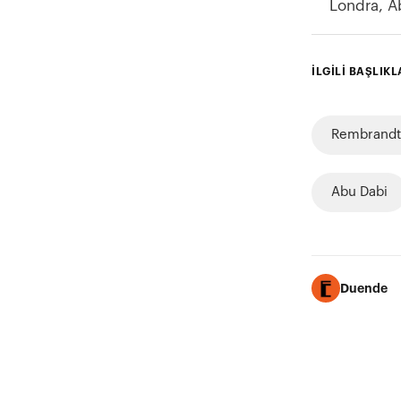
Londra, A
İLGİLİ BAŞLIKL
Rembrandt
Abu Dabi
Duende