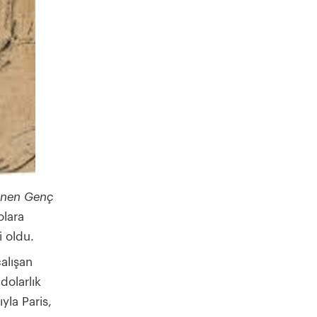
enen Genç
olara
i oldu.
alışan
dolarlık
yla Paris,