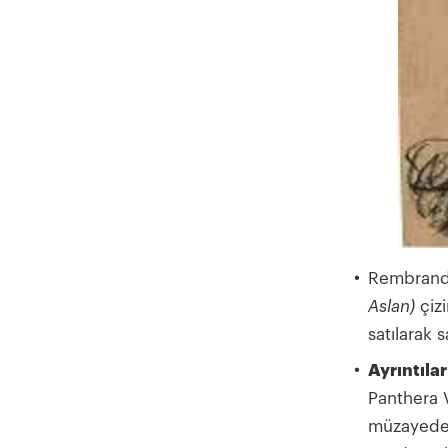
Rembrandt
Aslan)
çiz
satılarak 
Ayrıntılar
Panthera V
müzayede 