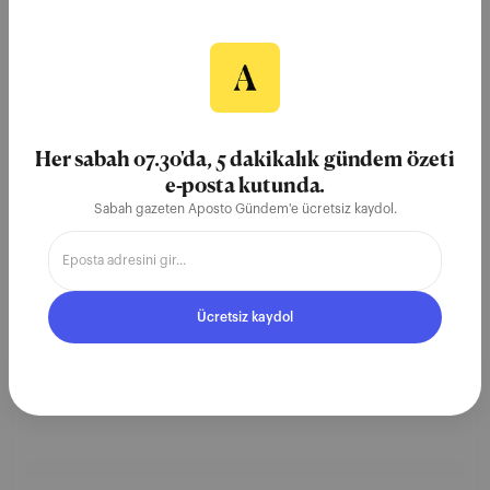
ÜCRETSİZ BÜLTEN
Aposto Gündem
Her sabah 07.30'da, 5 dakikalık gündem özeti
e-posta kutunda.
Sabah gazeten Aposto Gündem'e ücretsiz kaydol.
Ücretsiz Kaydol
Ücretsiz kaydol