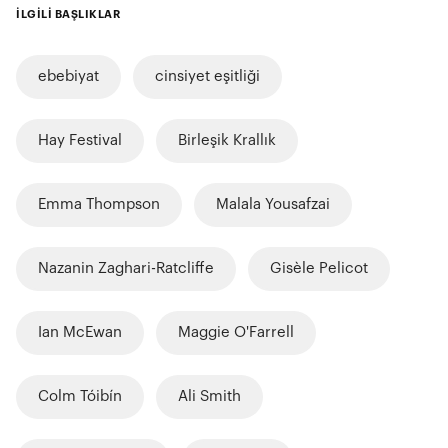
İLGİLİ BAŞLIKLAR
ebebiyat
cinsiyet eşitliği
Hay Festival
Birleşik Krallık
Emma Thompson
Malala Yousafzai
Nazanin Zaghari-Ratcliffe
Gisèle Pelicot
Ian McEwan
Maggie O'Farrell
Colm Tóibín
Ali Smith