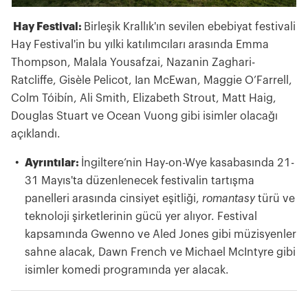
Hay Festival:
Birleşik Krallık'ın sevilen ebebiyat festivali
Hay Festival'in bu yılki katılımcıları arasında Emma
Thompson, Malala Yousafzai, Nazanin Zaghari-
Ratcliffe, Gisèle Pelicot, Ian McEwan, Maggie O’Farrell,
Colm Tóibín, Ali Smith, Elizabeth Strout, Matt Haig,
Douglas Stuart ve Ocean Vuong gibi isimler olacağı
açıklandı.
Ayrıntılar:
İngiltere’nin Hay-on-Wye kasabasında 21-
31 Mayıs'ta düzenlenecek festivalin tartışma
panelleri arasında cinsiyet eşitliği,
romantasy
türü ve
teknoloji şirketlerinin gücü yer alıyor. Festival
kapsamında Gwenno ve Aled Jones gibi müzisyenler
sahne alacak, Dawn French ve Michael McIntyre gibi
isimler komedi programında yer alacak.