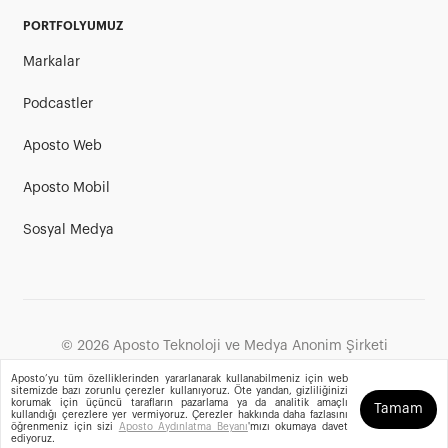
PORTFOLYUMUZ
Markalar
Podcastler
Aposto Web
Aposto Mobil
Sosyal Medya
©
2026
Aposto Teknoloji ve Medya Anonim Şirketi
Aposto’yu tüm özelliklerinden yararlanarak kullanabilmeniz için web
sitemizde bazı zorunlu çerezler kullanıyoruz. Öte yandan, gizliliğinizi
korumak için üçüncü tarafların pazarlama ya da analitik amaçlı
Tamam
kullandığı çerezlere yer vermiyoruz. Çerezler hakkında daha fazlasını
öğrenmeniz için sizi
Aposto Aydınlatma Beyanı
'mızı okumaya davet
ediyoruz.