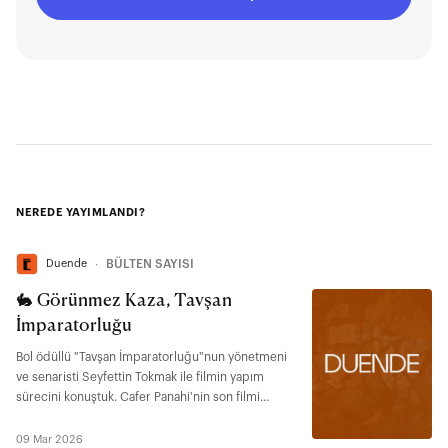
NEREDE YAYIMLANDI?
Duende
∙
BÜLTEN SAYISI
🐇 Görünmez Kaza, Tavşan
İmparatorluğu
Bol ödüllü "Tavşan İmparatorluğu"nun yönetmeni
ve senaristi Seyfettin Tokmak ile filmin yapım
sürecini konuştuk. Cafer Panahi'nin son filmi
"Görünmez Kaza"yı inceledik.
09 Mar 2026