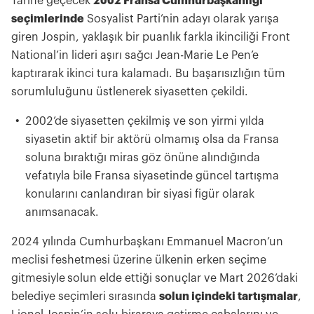
Tarihe geçecek
2002 Fransa Cumhurbaşkanlığı
seçimlerinde
Sosyalist Parti’nin adayı olarak yarışa
giren Jospin, yaklaşık bir puanlık farkla ikinciliği Front
National’in lideri aşırı sağcı Jean-Marie Le Pen’e
kaptırarak ikinci tura kalamadı. Bu başarısızlığın tüm
sorumluluğunu üstlenerek siyasetten çekildi.
2002’de siyasetten çekilmiş ve son yirmi yılda
siyasetin aktif bir aktörü olmamış olsa da Fransa
soluna bıraktığı miras göz önüne alındığında
vefatıyla bile Fransa siyasetinde güncel tartışma
konularını canlandıran bir siyasi figür olarak
anımsanacak.
2024 yılında Cumhurbaşkanı Emmanuel Macron’un
meclisi feshetmesi üzerine ülkenin erken seçime
gitmesiyle
solun elde ettiği sonuçlar ve Mart 2026’daki
belediye seçimleri sırasında
solun içindeki tartışmalar
,