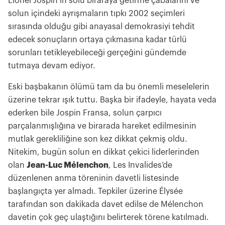
Lionel Jospin’in solu biraraya getirme çabalarını ve
solun içindeki ayrışmaların tıpkı 2002 seçimleri
sırasında olduğu gibi anayasal demokrasiyi tehdit
edecek sonuçların ortaya çıkmasına kadar türlü
sorunları tetikleyebileceği gerçeğini gündemde
tutmaya devam ediyor.
Eski başbakanın ölümü tam da bu önemli meselelerin
üzerine tekrar ışık tuttu. Başka bir ifadeyle, hayata veda
ederken bile Jospin Fransa, solun çarpıcı
parçalanmışlığına ve birarada hareket edilmesinin
mutlak gerekliliğine son kez dikkat çekmiş oldu.
Nitekim, bugün solun en dikkat çekici liderlerinden
olan
Jean-Luc Mélenchon
, Les Invalides’de
düzenlenen anma töreninin davetli listesinde
başlangıçta yer almadı. Tepkiler üzerine Élysée
tarafından son dakikada davet edilse de Mélenchon
davetin çok geç ulaştığını belirterek törene katılmadı.