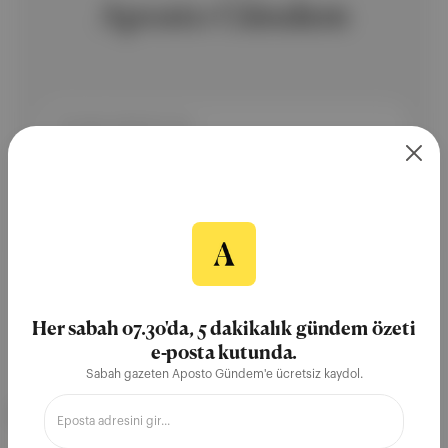
Aposto Gündem
Ücretsiz Kaydol
Her sabah 07.30'da, 5 dakikalık gündem özeti
e-posta kutunda.
Sabah gazeten Aposto Gündem'e ücretsiz kaydol.
NEREDE YAYIMLANDI?