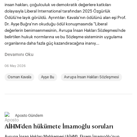
insan hakları, çoğulculuk ve demokratik değerlere katkıları
dolayısıyla Liberal International tarafından 2025 Özgürlük
Ödülü’ne layık görüldü. Ayrıntılar: Kavala'nın ödülünü alan eşi Prof.
Dr. Ayşe Buğra'nın okuduğu ödül konuşmasında "Liberal
değerlerin benimsenmesinin, Avrupa İnsan Hakları Sözleşmesi’nde
belirtilen hukuk normlarına ve bu Sözleşme sisteminin uygulama
organlarına daha fazla güç kazandıracağına inanıy...
Devamını Oku
06 May 2026
Osman Kavala
Ayşe Bu
Avrupa İnsan Hakları Sözleşmesi
Aposto Gündem
AİHM'den hükümete İmamoğlu soruları
Avrupa İnsan Hakları Mahkemesi (AİHM), Ekrem İmamoğlu'nun