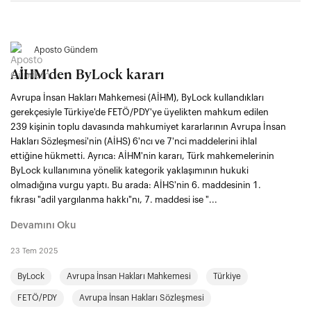
Aposto Gündem
AİHM'den ByLock kararı
Avrupa İnsan Hakları Mahkemesi (AİHM), ByLock kullandıkları
gerekçesiyle Türkiye'de FETÖ/PDY'ye üyelikten mahkum edilen
239 kişinin toplu davasında mahkumiyet kararlarının Avrupa İnsan
Hakları Sözleşmesi'nin (AİHS) 6'ncı ve 7'nci maddelerini ihlal
ettiğine hükmetti. Ayrıca: AİHM'nin kararı, Türk mahkemelerinin
ByLock kullanımına yönelik kategorik yaklaşımının hukuki
olmadığına vurgu yaptı. Bu arada: AİHS'nin 6. maddesinin 1.
fıkrası "adil yargılanma hakkı"nı, 7. maddesi ise "...
Devamını Oku
23 Tem 2025
ByLock
Avrupa İnsan Hakları Mahkemesi
Türkiye
FETÖ/PDY
Avrupa İnsan Hakları Sözleşmesi