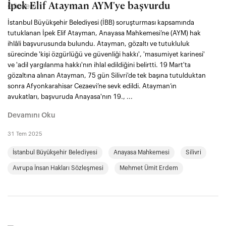
İpek Elif Atayman AYM'ye başvurdu
İstanbul Büyükşehir Belediyesi (İBB) soruşturması kapsamında
tutuklanan İpek Elif Atayman, Anayasa Mahkemesi’ne (AYM) hak
ihlâli başvurusunda bulundu. Atayman, gözaltı ve tutukluluk
sürecinde 'kişi özgürlüğü ve güvenliği hakkı', 'masumiyet karinesi'
ve 'adil yargılanma hakkı'nın ihlal edildiğini belirtti. 19 Mart'ta
gözaltına alınan Atayman, 75 gün Silivri'de tek başına tutulduktan
sonra Afyonkarahisar Cezaevi’ne sevk edildi. Atayman’ın
avukatları, başvuruda Anayasa'nın 19., ...
Devamını Oku
31 Tem 2025
İstanbul Büyükşehir Belediyesi
Anayasa Mahkemesi
Silivri
Avrupa İnsan Hakları Sözleşmesi
Mehmet Ümit Erdem