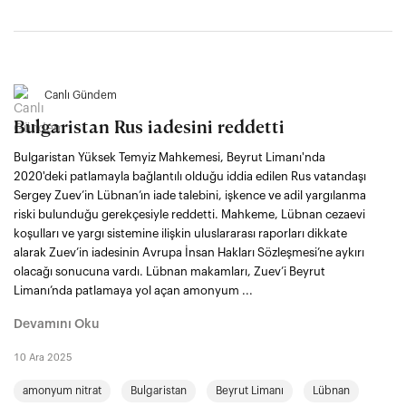
Canlı Gündem
Bulgaristan Rus iadesini reddetti
Bulgaristan Yüksek Temyiz Mahkemesi, Beyrut Limanı'nda
2020'deki patlamayla bağlantılı olduğu iddia edilen Rus vatandaşı
Sergey Zuev’in Lübnan’ın iade talebini, işkence ve adil yargılanma
riski bulunduğu gerekçesiyle reddetti. Mahkeme, Lübnan cezaevi
koşulları ve yargı sistemine ilişkin uluslararası raporları dikkate
alarak Zuev’in iadesinin Avrupa İnsan Hakları Sözleşmesi’ne aykırı
olacağı sonucuna vardı. Lübnan makamları, Zuev’i Beyrut
Limanı’nda patlamaya yol açan amonyum ...
Devamını Oku
10 Ara 2025
amonyum nitrat
Bulgaristan
Beyrut Limanı
Lübnan