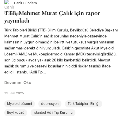
Canlı Gündem
TTB, Mehmet Murat Çalık için rapor
yayımladı
Türk Tabipleri Birliği (TTB) Bilim Kurulu, Beylikdüzü Belediye Başkanı
Mehmet Murat Çalık’ın sağlık sorunları nedeniyle cezaevinde
kalmasının uygun olmadığını belirtti ve tutuksuz yargılanmasının
sağlanması gerektiğini vurguladı. Çalık’ın geçmişte Akut Myeloid
Lösemi (AML) ve Mukoepidermoid Kanser (MEK) tedavisi gördüğü,
son üç buçuk ayda yaklaşık 20 kilo kaybettiği belirtildi. Mevcut
sağlık durumu ve cezaevi koşullarının ciddi riskler taşıdığı ifade
edildi. İstanbul Adli Tıp...
Devamını Oku
29 Tem 2025
Myeloid Lösemi
depresyon
Türk Tabipleri Birliği
Beylikdüzü
İstanbul Adli Tıp Kurumu