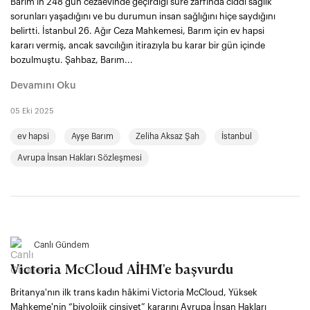
Barım'ın 248 gün cezaevinde geçirdiği süre zarfında ciddi sağlık
sorunları yaşadığını ve bu durumun insan sağlığını hiçe saydığını
belirtti. İstanbul 26. Ağır Ceza Mahkemesi, Barım için ev hapsi
kararı vermiş, ancak savcılığın itirazıyla bu karar bir gün içinde
bozulmuştu. Şahbaz, Barım...
Devamını Oku
05 Eki 2025
ev hapsi
Ayşe Barım
Zeliha Aksaz Şah
İstanbul
Avrupa İnsan Hakları Sözleşmesi
Canlı Gündem
Victoria McCloud AİHM'e başvurdu
Britanya'nın ilk trans kadın hâkimi Victoria McCloud, Yüksek
Mahkeme'nin “biyolojik cinsiyet” kararını Avrupa İnsan Hakları