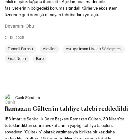
ihlali oluşturduğunu ifade etti. Açıklamada, madencilik
faaliyetlerinin bölgedeki koruma altındaki türler ve ekosistem
üzerinde geri dönüşü olmayan tahribatlara yol açtı...
Devamını Oku
21 Eki 2025
Tunceli Barosu
Aleviler
Avrupa İnsan Hakları Sözleşmesi
Fırat Nehri
Baro
Canlı Gündem
Ramazan Gülten'in tahliye talebi reddedildi
İBB İmar ve Şehircilik Daire Başkanı Ramazan Gülten, 30 Nisan'da
tutuklandıktan sonra avukatlarının yaptığı tahliye talepleri,
soyadının "Gültekin" olarak yazılmasıyla birlikte bir kez daha
reddedildi. Gülten, 166 gündür Silivri Cezaevi'nde tutuklu