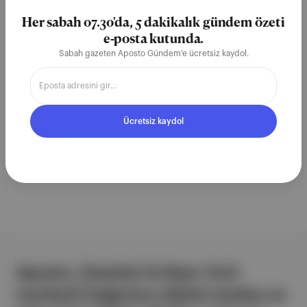
Aposto Gündem
Her sabah 07.30'da, 5 dakikalık gündem özeti
e-posta kutunda.
Sabah gazeten Aposto Gündem'e ücretsiz kaydol.
Ücretsiz kaydol
Ücretsiz Kaydol
Aposto, İstanbul & New York
merkezli bağımsız dijital medya ve