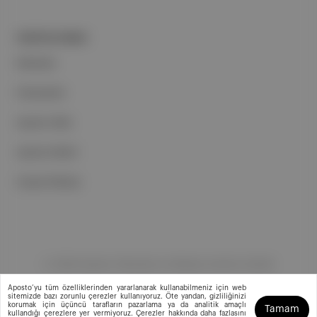
PORTFOLYUMUZ
Markalar
Podcastler
Aposto Web
Aposto Mobil
Sosyal Medya
©
2026
Aposto Teknoloji ve Medya Anonim Şirketi
Aposto’yu tüm özelliklerinden yararlanarak kullanabilmeniz için web
sitemizde bazı zorunlu çerezler kullanıyoruz. Öte yandan, gizliliğinizi
korumak için üçüncü tarafların pazarlama ya da analitik amaçlı
Tamam
kullandığı çerezlere yer vermiyoruz. Çerezler hakkında daha fazlasını