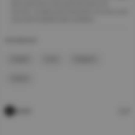
ekran görüntüsü veya kaydı alınmasına izin
vermiyor. Fotoğrafı görüntüleyenler, bir emoji, yanıt
veya anlık fotoğrafla tepki verebiliyor.
İLGİLİ BAŞLIKLAR
fotoğraf
emoji
Instagram
Instants
Quando