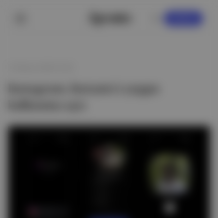
KAYDOL
15 Mayıs 2026 07:00
Instagram, Instants’ı yaygın
kullanıma açtı