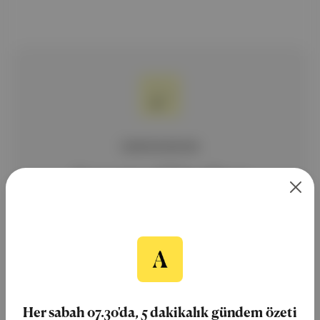
ÜCRETSİZ BÜLTEN
Aposto Gündem
Ücretsiz Kaydol
Her sabah 07.30'da, 5 dakikalık gündem özeti