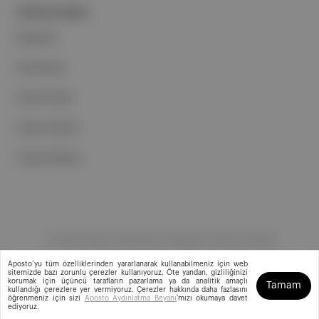
PORTFOLYUMUZ
Markalar
Podcastler
Aposto Web
Aposto Mobil
Sosyal Medya
©
2026
Aposto Teknoloji ve Medya Anonim Şirketi
Aposto’yu tüm özelliklerinden yararlanarak kullanabilmeniz için web
sitemizde bazı zorunlu çerezler kullanıyoruz. Öte yandan, gizliliğinizi
korumak için üçüncü tarafların pazarlama ya da analitik amaçlı
Tamam
kullandığı çerezlere yer vermiyoruz. Çerezler hakkında daha fazlasını
öğrenmeniz için sizi
Aposto Aydınlatma Beyanı
'mızı okumaya davet
ediyoruz.