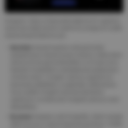
Instagram, İtalya ve İspanya’da bağımsız bir uygulama
olarak test ettiği Instants’ı platforma entegre bir özellik
olarak küresel kullanıma açtı.
Ayrıntılar:
Gerçek hayattan anlık görüntüler
paylaşılmasına olanak tanıyan Instants, kullanıcıların
yalnızca bir kez görüntülenebilen ve 24 saat sonra
kaybolan fotoğraflarını arkadaşlarıyla paylaşmasını
mümkün kılıyor. Fotoğraf, yalnızca uygulama içi
kamerayla çekilebiliyor ve galeriden yüklenemiyor.
Ayrıca çekilen fotoğraf üzerinde düzenleme
yapılamıyor ve kullanıcılar fotoğrafa yalnızca metin
ekleyebiliyor.
Ek olarak:
Paylaşılan anlık fotoğraflar, direkt mesajlar
(DM) kutusunun sağ alt köşesinde görülüyor. Özellik,