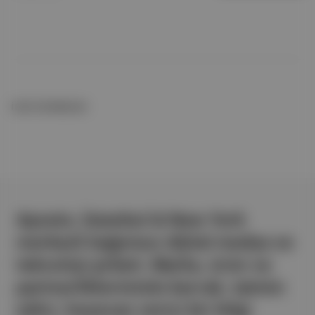
İLGİLİ OKUMALAR
Aposto, İstanbul & New York
merkezli bağımsız dijital medya ve
teknoloji şirketi. Marka, ürün ve
partnerliklerimizle berrak, tatmin
edici, heyecan verici bir bilgi