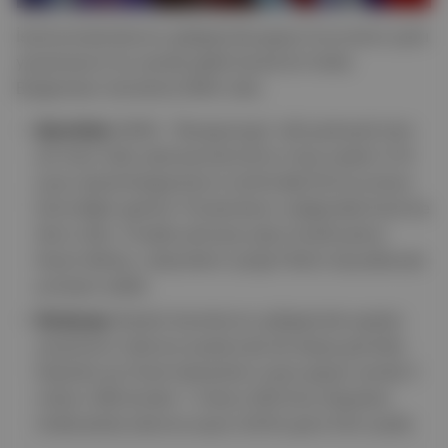
İsrail protestolarının gölgesinde geçen Eurovision şarkı
yarışmasının bu seneki galibi büyük bir farkla
Bulgaristan temsilcisi DARA oldu.
Ayrıntılar:
DARA, “Bangaranga” adlı şarkısıyla hem
jüri hem halk oylamasında birinci olup toplam 516
puan alarak Bulgaristan’a tarihindeki ilk Eurovision
birinciliğini getirdi. Protestoların odağındaki İsrail ise
ikinci oldu. Finalde sahneye çıkan İsrailli şarkıcı
Noam Bettan, izleyicilerin açtığı Filistin bayraklarıyla
protesto edildi.
Geniş açı:
Boykot kararlarının gölgesinde yapılan
yarışmanın izlenme sayılarında da düşüş görüldü.
İtalya'da yarı finali izleyenlerin sayısı geçen seneki 2
milyon 489 binden 1 milyon 856 bine düşerken
Hollanda'da izlenme sayısı 2025'e göre %42 azaldı.