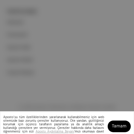
PORTFOLYUMUZ
Markalar
Podcastler
Aposto Web
Aposto Mobil
Sosyal Medya
©
2026
Aposto Teknoloji ve Medya Anonim Şirketi
Aposto’yu tüm özelliklerinden yararlanarak kullanabilmeniz için web
sitemizde bazı zorunlu çerezler kullanıyoruz. Öte yandan, gizliliğinizi
korumak için üçüncü tarafların pazarlama ya da analitik amaçlı
Tamam
kullandığı çerezlere yer vermiyoruz. Çerezler hakkında daha fazlasını
öğrenmeniz için sizi
Aposto Aydınlatma Beyanı
'mızı okumaya davet