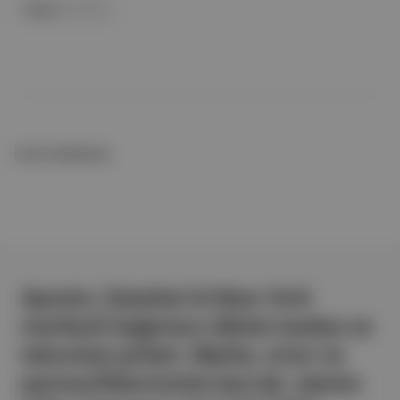
Meşher
ile birlikte
İLGİLİ OKUMALAR
Aposto, İstanbul & New York
merkezli bağımsız dijital medya ve
teknoloji şirketi. Marka, ürün ve
partnerliklerimizle berrak, tatmin