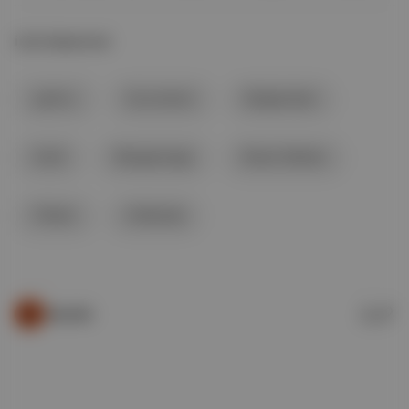
İLGİLİ BAŞLIKLAR
şarkıcı
Eurovision
Bulgaristan
İsrail
Bangaranga
Noam Bettan
Filistin
Hollanda
Duende