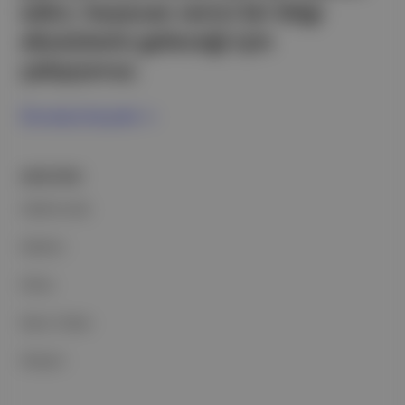
edici, heyecan verici bir bilgi
ekosistemi geleceği için
çalışıyoruz.
Ücretsiz Kaydol →
ŞİRKETİMİZ
Hakkımızda
Reklam
Ethos
Basın Odası
İletişim