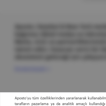
Aposto, İstanbul & New York merk
bağımsız dijital medya ve teknoloji
Marka, ürün ve partnerliklerimizl
tatmin edici, heyecan verici bir bi
ekosistemi geleceği için çalışıyor
Ücretsiz Kaydol →
Aposto’yu tüm özelliklerinden yararlanarak kullanabilm
tarafların pazarlama ya da analitik amaçlı kullandı