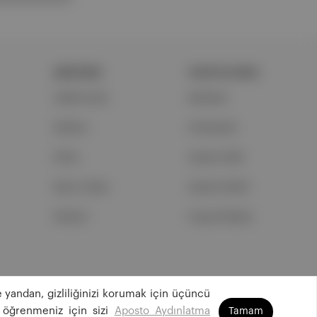
ŞİRKETİMİZ
PORTFOLYUMUZ
Hakkımızda
Markalar
Reklam
Podcastler
Ethos
Aposto Web
Basın Odası
Aposto Mobil
İletişim
Sosyal Medya
 yandan, gizliliğinizi korumak için üçüncü
©
2026
Aposto Teknoloji ve Medya Anonim Şirketi
 öğrenmeniz için sizi
Aposto Aydınlatma
Tamam