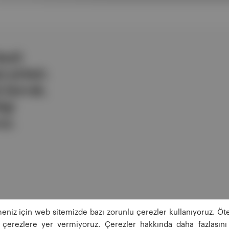
ezli
 şirketi.
e berrak,
lgi
uz.
eniz için web sitemizde bazı zorunlu çerezler kullanıyoruz. Öte
ğı çerezlere yer vermiyoruz. Çerezler hakkında daha fazlasını