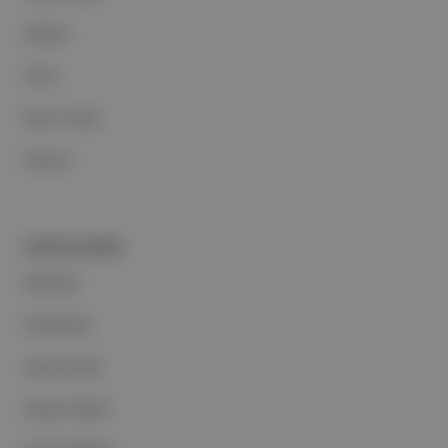
Reklam
Ethos
Basın Odası
İletişim
PORTFOLYUMUZ
Markalar
Podcastler
Aposto Web
Aposto Mobil