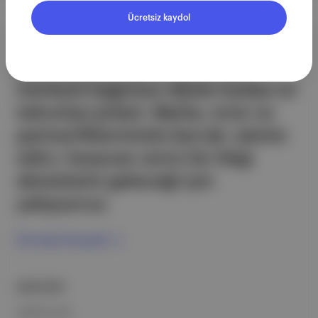
Ücretsiz kaydol
Aposto, İstanbul & New York
merkezli bağımsız dijital medya ve
teknoloji şirketi. Marka, ürün ve
partnerliklerimizle berrak, tatmin
edici, heyecan verici bir bilgi
ekosistemi geleceği için
çalışıyoruz.
Ücretsiz Kaydol →
ŞİRKETİMİZ
Hakkımızda