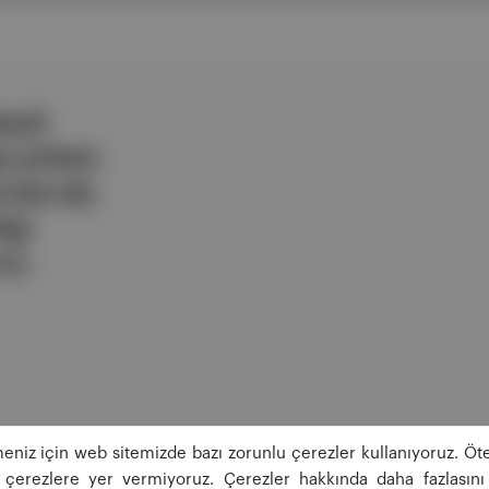
ezli
 şirketi.
e berrak,
lgi
uz.
eniz için web sitemizde bazı zorunlu çerezler kullanıyoruz. Öte
ğı çerezlere yer vermiyoruz. Çerezler hakkında daha fazlasını