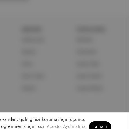
ŞİRKETİMİZ
PORTFOLYUMUZ
Hakkımızda
Markalar
Reklam
Podcastler
Ethos
Aposto Web
Basın Odası
Aposto Mobil
İletişim
Sosyal Medya
 yandan, gizliliğinizi korumak için üçüncü
©
2026
Aposto Teknoloji ve Medya Anonim Şirketi
 öğrenmeniz için sizi
Aposto Aydınlatma
Tamam