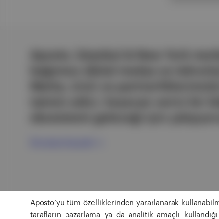
Aposto, İstanbul & New York merk
bağımsız dijital medya ve teknoloji
Marka, ürün ve partnerliklerimizl
tatmin edici, heyecan verici bir bi
ekosistemi geleceği için çalışıyor
Ücretsiz Kaydol →
Aposto’yu tüm özelliklerinden yararlanarak kullanabilm
tarafların pazarlama ya da analitik amaçlı kullandı