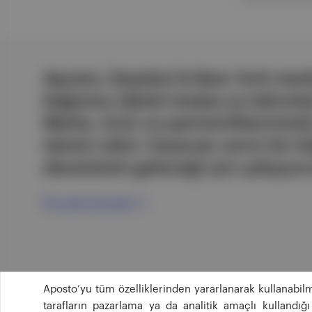
Aposto, İstanbul & New York merk
bağımsız dijital medya ve teknoloji
Marka, ürün ve partnerliklerimizl
tatmin edici, heyecan verici bir bi
ekosistemi geleceği için çalışıyor
Ücretsiz Kaydol →
Aposto’yu tüm özelliklerinden yararlanarak kullanabilm
tarafların pazarlama ya da analitik amaçlı kullandı