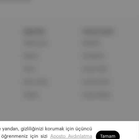
ŞİRKETİMİZ
PORTFOLYUMUZ
Hakkımızda
Markalar
Reklam
Podcastler
Ethos
Aposto Web
Basın Odası
Aposto Mobil
İletişim
Sosyal Medya
 yandan, gizliliğinizi korumak için üçüncü
©
2026
Aposto Teknoloji ve Medya Anonim Şirketi
 öğrenmeniz için sizi
Aposto Aydınlatma
Tamam