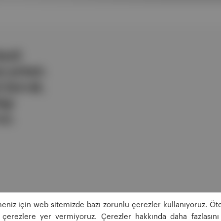
ezli
 şirketi.
e berrak,
lgi
uz.
eniz için web sitemizde bazı zorunlu çerezler kullanıyoruz. Öte
ğı çerezlere yer vermiyoruz. Çerezler hakkında daha fazlasını