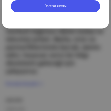
Ücretsiz kaydol
Aposto, İstanbul & New York
merkezli bağımsız dijital medya ve
teknoloji şirketi. Marka, ürün ve
partnerliklerimizle berrak, tatmin
edici, heyecan verici bir bilgi
ekosistemi geleceği için
çalışıyoruz.
Ücretsiz Kaydol →
ŞİRKETİMİZ
Hakkımızda