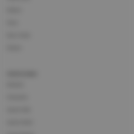
Reklam
Ethos
Basın Odası
İletişim
PORTFOLYUMUZ
Markalar
Podcastler
Aposto Web
Aposto Mobil