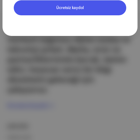
Ücretsiz kaydol
Aposto, İstanbul & New York
merkezli bağımsız dijital medya ve
teknoloji şirketi. Marka, ürün ve
partnerliklerimizle berrak, tatmin
edici, heyecan verici bir bilgi
ekosistemi geleceği için
çalışıyoruz.
Ücretsiz Kaydol →
ŞİRKETİMİZ
Hakkımızda