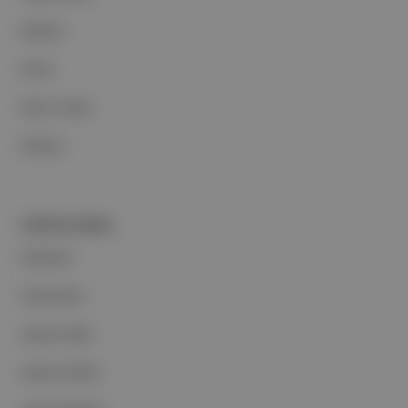
Reklam
Ethos
Basın Odası
İletişim
PORTFOLYUMUZ
Markalar
Podcastler
Aposto Web
Aposto Mobil