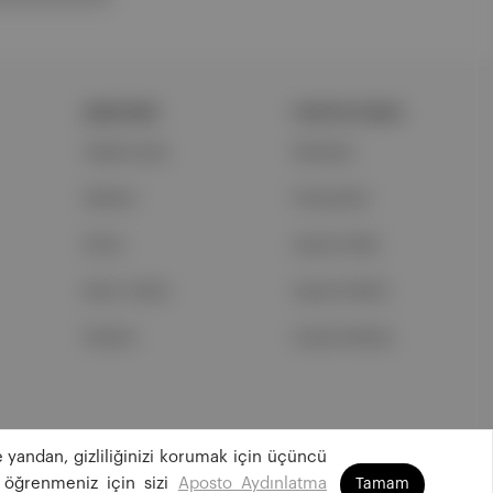
ŞİRKETİMİZ
PORTFOLYUMUZ
Hakkımızda
Markalar
Reklam
Podcastler
Ethos
Aposto Web
Basın Odası
Aposto Mobil
İletişim
Sosyal Medya
 yandan, gizliliğinizi korumak için üçüncü
©
2026
Aposto Teknoloji ve Medya Anonim Şirketi
 öğrenmeniz için sizi
Aposto Aydınlatma
Tamam