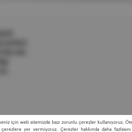
ezli
 şirketi.
e berrak,
lgi
uz.
eniz için web sitemizde bazı zorunlu çerezler kullanıyoruz. Öte
ğı çerezlere yer vermiyoruz. Çerezler hakkında daha fazlasını