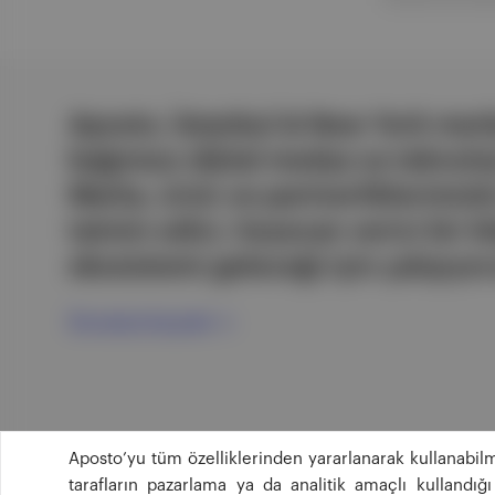
Aposto, İstanbul & New York merk
bağımsız dijital medya ve teknoloji
Marka, ürün ve partnerliklerimizl
tatmin edici, heyecan verici bir bi
ekosistemi geleceği için çalışıyor
Ücretsiz Kaydol →
Aposto’yu tüm özelliklerinden yararlanarak kullanabilm
tarafların pazarlama ya da analitik amaçlı kullandı