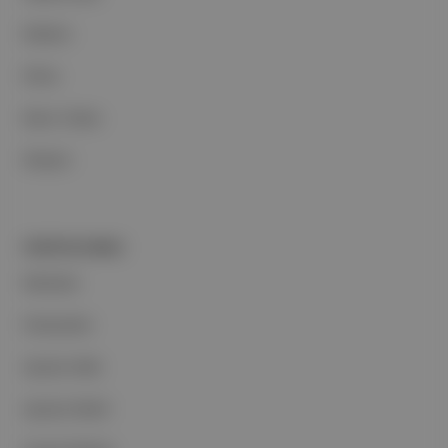
Reklam
Ethos
Basın Odası
İletişim
PORTFOLYUMUZ
Markalar
Podcastler
Aposto Web
Aposto Mobil