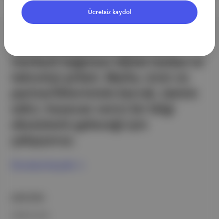
Ücretsiz kaydol
Aposto, İstanbul & New York
merkezli bağımsız dijital medya ve
teknoloji şirketi. Marka, ürün ve
partnerliklerimizle berrak, tatmin
edici, heyecan verici bir bilgi
ekosistemi geleceği için
çalışıyoruz.
Ücretsiz Kaydol →
ŞİRKETİMİZ
Hakkımızda