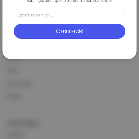
Sabah gazeten Aposto Gündem'e ücretsiz kaydol.
Ücretsiz Kaydol →
Ücretsiz kaydol
ŞİRKETİMİZ
Hakkımızda
Reklam
Ethos
Basın Odası
İletişim
PORTFOLYUMUZ
Markalar