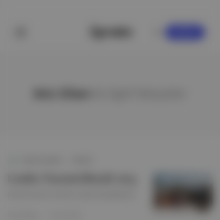
KAYDOL
Aric Chen
ile ilgili hikayeler
Aposto Seyahat
∙
HİKAYE
Londra Tasarım Bienali 2023
Küresel Oyun’un merkezi, tasarımla şekilleniyor.
Rana Mengü
·
22 Haz 2023