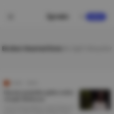
KAYDOL
Broken Hearted Kota
ile ilgili hikayeler
Duende
∙
HİKAYE
Hayatın peşinden giden sesler:
Joseph Shabason
Toronto merkezli saksafoncu Joseph Shabason'un
geçirgen ve şeffaf müziğiyle yakınlaşma zamanı