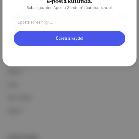
ekosistemi geleceği için
e-posta kutunda.
Sabah gazeten Aposto Gündem'e ücretsiz kaydol.
çalışıyoruz.
Ücretsiz Kaydol →
Ücretsiz kaydol
ŞİRKETİMİZ
Hakkımızda
Reklam
Ethos
Basın Odası
İletişim
PORTFOLYUMUZ