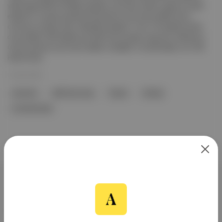
yıllık bazda %65 artırdığını açıkladı. Ayrıntılar: Şirket, geçen ay elde
ettiği %11,5 pazar payıyla Türkiye’de en çok tercih edilen ikinci
otomotiv markası oldu. Ülkedeki satışların 7 bin 770 adedini binek
otomobiller, 930 adedini ise hafif ticari araçlar oluşturdu. Markanın
Ocak ayında en çok tercih edilen modelleri, Corolla Sedan ve C-HR
Hybrid oldu.
12 Şub 2026
otomotiv
hafif ticari araç
Toyota
Türkiye
Corolla Sedan
Aposto, İstanbul & New York
merkezli bağımsız dijital medya ve