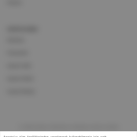
İletişim
PORTFOLYUMUZ
Markalar
Podcastler
Aposto Web
Aposto Mobil
Sosyal Medya
©
2026
Aposto Teknoloji ve Medya Anonim Şirketi