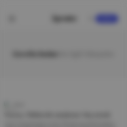
KAYDOL
Corolla Sedan
ile ilgili hikayeler
Pareto
Toyota, Türkiye’de satışlarını %65 artırdı
Toyota, Türkiye’de geçen ay 8 bin 700 adet araç satarak satışlarını