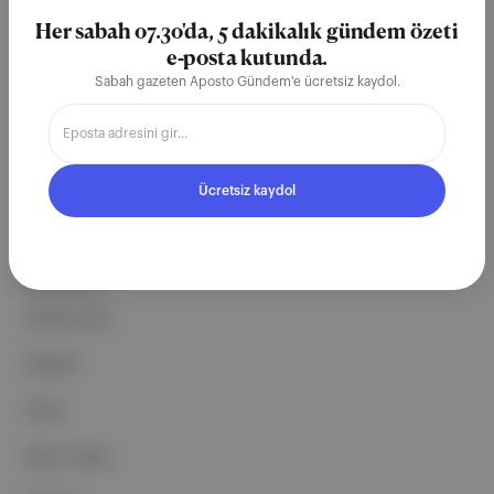
teknoloji şirketi. Marka, ürün ve
Her sabah 07.30'da, 5 dakikalık gündem özeti
partnerliklerimizle berrak, tatmin
e-posta kutunda.
edici, heyecan verici bir bilgi
Sabah gazeten Aposto Gündem'e ücretsiz kaydol.
ekosistemi geleceği için
çalışıyoruz.
Ücretsiz kaydol
Ücretsiz Kaydol →
ŞİRKETİMİZ
Hakkımızda
Reklam
Ethos
Basın Odası