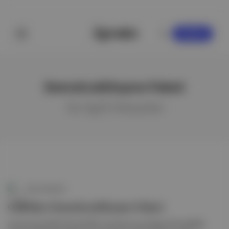
KAYDOL
Demokratikleşme Paketi
ile ilgili hikayeler
Canlı Gündem
CHP'den Demokratikleşme Paketi
Cumhuriyet Halk Partisi (CHP), komisyona sunduğu 29 maddelik