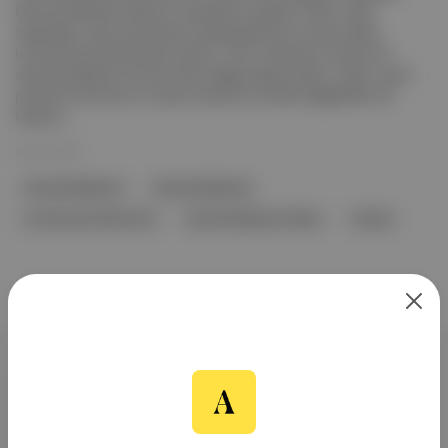
Demokratikleşme Paketi'nin detaylarını açıkladı. Paket, ifade
özgürlüğü, yerel yönetimlerin güçlendirilmesi ve insan hakları
konularında düzenlemeler içeriyor. CHP, önerilerinin Türkiye'nin
demokratikleşme sürecine katkı sağlayacağını belirtti. Paket, siyasi
partilerin finansmanı ve seçim sistemine yönelik değişiklikleri de
kapsıyor.
06 Ara 2025
demokratikleşme
Demokratikleşme
Cumhuriyet Halk Partisi
Demokratikleşme Paketi
Türkiye
Aposto, İstanbul & New York
merkezli bağımsız dijital medya ve