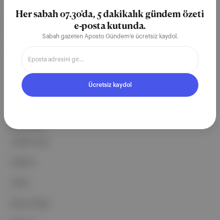
teknoloji şirketi. Marka, ürün ve
Her sabah 07.30'da, 5 dakikalık gündem özeti
partnerliklerimizle berrak, tatmin
e-posta kutunda.
edici, heyecan verici bir bilgi
Sabah gazeten Aposto Gündem'e ücretsiz kaydol.
ekosistemi geleceği için
çalışıyoruz.
Ücretsiz kaydol
Ücretsiz Kaydol →
ŞİRKETİMİZ
Hakkımızda
Reklam
Ethos
Basın Odası