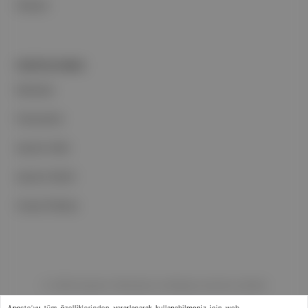
İletişim
PORTFOLYUMUZ
Markalar
Podcastler
Aposto Web
Aposto Mobil
Sosyal Medya
©
2026
Aposto Teknoloji ve Medya Anonim Şirketi