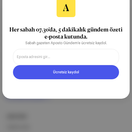
Aposto, İstanbul & New York
Her sabah 07.30'da, 5 dakikalık gündem özeti
merkezli bağımsız dijital medya ve
e-posta kutunda.
teknoloji şirketi. Marka, ürün ve
Sabah gazeten Aposto Gündem'e ücretsiz kaydol.
partnerliklerimizle berrak, tatmin
edici, heyecan verici bir bilgi
ekosistemi geleceği için
Ücretsiz kaydol
çalışıyoruz.
Ücretsiz Kaydol →
ŞİRKETİMİZ
Hakkımızda