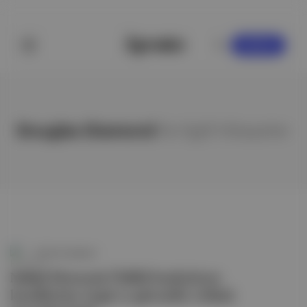
KAYDOL
Douglas Diamond
ile ilgili hikayeler
FinTech İstanbul
Nobel Ekonomi Ödülü bankaların
kendilerine özgü ve güvenilir rolünü