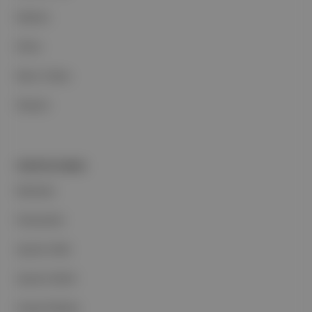
Reklam
Ethos
Basın Odası
İletişim
PORTFOLYUMUZ
Markalar
Podcastler
Aposto Web
Aposto Mobil
Sosyal Medya