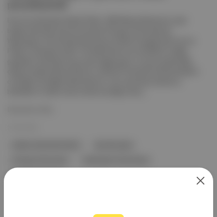
perçinleştirdi
Ekonomi Hizmetleri Nobel Ödülü, ABD Merkez Bankası’nın eski
başkanı Ben Bernanke ile sırasıyla Chicago Üniversitesi ile
Washington Üniversitesi’nden ekonomistler Douglas Diamond ve
Philip H. Dybvig‘e verildi. The Wall Street Journal (WSJ) ve diğer
gazeteler tarafından duyurulan bilgiye göre, üç ismin gösterdiği
çalışma sadece Büyük Buhran ve Büyük Finansal Kriz‘de bankaların
oynadığı role değinmekle kalmıyor, aynı zamanda arabulucu
bankaların modern ekonomide oynadığı role iş...
Devamını Oku
21 Eki 2022
NOBEL EKONOMI ÖDÜLÜ
Ben Bernanke
Chicago Üniversitesi
Washington Üniversitesi
Douglas Diamond