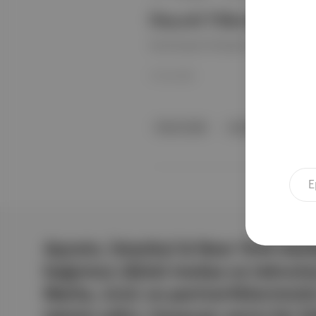
Duyarlı Tüketici
Davranışsal Dönüşüm Başlıyor
31 Eki 2025
Sinem Çelik
Joseph Schumpeter
Aposto, İstanbul & New York merk
bağımsız dijital medya ve teknoloji
Marka, ürün ve partnerliklerimizl