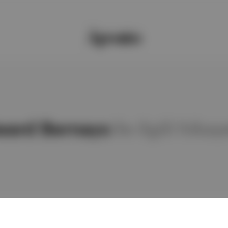
ward Bernays
ile ilgili hika