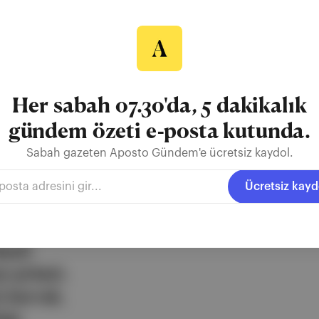
Her sabah 07.30'da, 5 dakikalık
gündem özeti e-posta kutunda.
Edward Bernays
Antroposen Çağı
İsveç
Sabah gazeten Aposto Gündem'e ücretsiz kaydol.
Ücretsiz kayd
ezli
 şirketi.
e berrak,