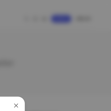
GİRİŞ YAP
KAYDOL
yeler