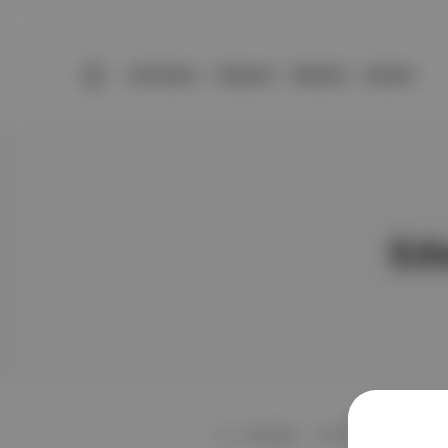
BÜLTENLER
YAZARLAR
PREMIUM
DÜKKAN
Ed
Dünyahali
∙
HİKAYE