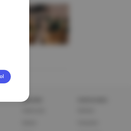
ol
ŞİRKETİMİZ
PORTFOLYUMUZ
Hakkımızda
Markalar
Reklam
Podcastler