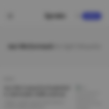
KAYDOL
Jaci McCormack
ile ilgili hikayeler
HİKAYE
Jaci McCormack’in basketbol
ve aktivizmle örülü serüveni
“Hikâyem, engelleri aşmanın kolay olmasa da
mümkün olduğunu gösteriyor."