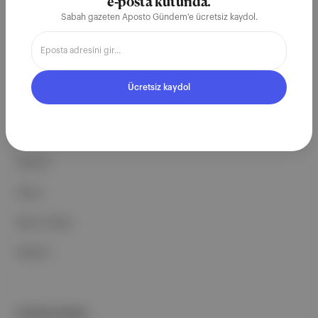
ekosistemi geleceği için
e-posta kutunda.
Sabah gazeten Aposto Gündem'e ücretsiz kaydol.
çalışıyoruz.
Ücretsiz Kaydol →
Ücretsiz kaydol
ŞİRKETİMİZ
Hakkımızda
Reklam
Ethos
Basın Odası
İletişim
PORTFOLYUMUZ