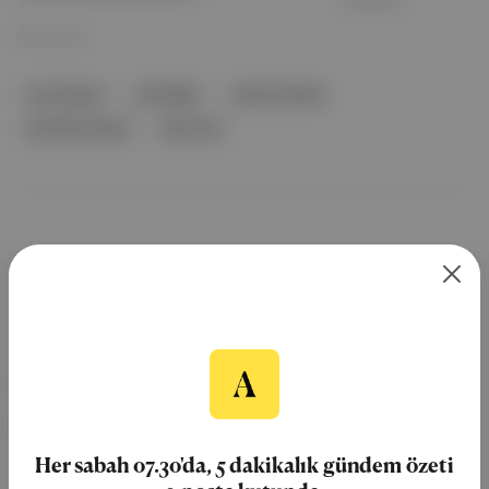
08 Ara 2021
suç draması
sivil haklar
Kuzey Amerika
Jaci McCormack
New York
Aposto, İstanbul & New York
merkezli bağımsız dijital medya ve
teknoloji şirketi. Marka, ürün ve
partnerliklerimizle berrak, tatmin
edici, heyecan verici bir bilgi
Her sabah 07.30'da, 5 dakikalık gündem özeti