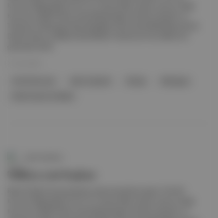
Kurumu Başkanlığı'na Prof. Dr. Osman Mert atandı. Ayrıca: Doğa
Koruma ve Milli Parklar Genel Müdürlüğü'ne Kadir Çokçetin ve
Türkiye'nin Nikaragua Büyükelçiliği'ne Nuri Kaya Bakkalbaşı atandı.
Devlet Opera ve Balesi Genel Müdür Yardımcısı Arzu Kalkan ise
görevden alındı.
27 Oca 2025
Türk Dil Kurumu
Kadir Çokçetin
Türkiye
Nikaragua
Devlet Opera Ve Balesi
Canlı Gündem
TDK'ya yeni başkan
Resmî Gazete 'de yayımlanan atama kararlarına göre, Türk Dil
Kurumu Başkanlığı'na Prof. Dr. Osman Mert atandı. Ayrıca: Doğa
Koruma ve Milli Parklar Genel Müdürlüğü'ne Kadir Çokçetin ve