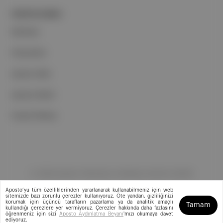
PORTFOLYUMUZ
Markalar
Podcastler
Aposto Web
Aposto Mobil
Sosyal Medya
©
2026
Aposto Teknoloji ve Medya Anonim Şirketi
Aposto’yu tüm özelliklerinden yararlanarak kullanabilmeniz için web
sitemizde bazı zorunlu çerezler kullanıyoruz. Öte yandan, gizliliğinizi
korumak için üçüncü tarafların pazarlama ya da analitik amaçlı
Tamam
kullandığı çerezlere yer vermiyoruz. Çerezler hakkında daha fazlasını
öğrenmeniz için sizi
Aposto Aydınlatma Beyanı
'mızı okumaya davet
ediyoruz.