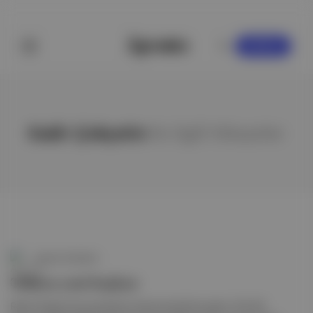
KAYDOL
Kadir Çokçetin
ile ilgili hikayeler
Aposto Gündem
TDK'ya yeni başkan
Resmî Gazete 'de yayımlanan atama kararlarına göre, Türk Dil