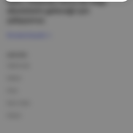
edici, heyecan verici bir bilgi
ekosistemi geleceği için
çalışıyoruz.
Ücretsiz Kaydol →
ŞİRKETİMİZ
Hakkımızda
Reklam
Ethos
Basın Odası
İletişim