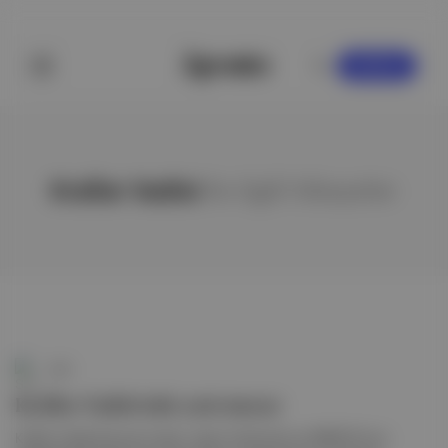
KAYDOL
Krallar Vadisi
ile ilgili hikayeler
Soli
Krallar Vadisi’nde yeni mezar
Krallar Vadisi’nde yeni mezar: Japon hükümeti ve UNESCO’nun