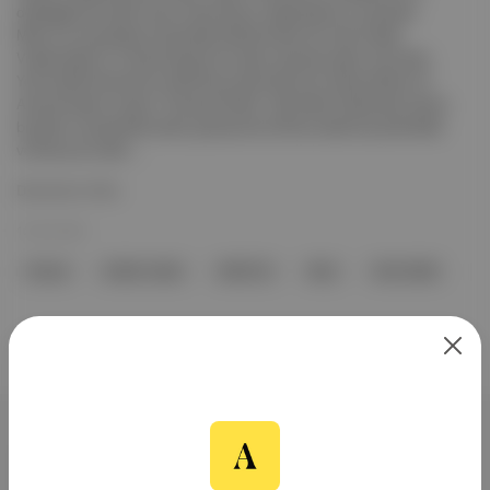
desteğiyle 20 yıldır süren restorasyon çalışmalarının ardından
Mısır’ın en büyüleyici arkeolojik alanlarından biri olan Krallar
Vadisi’ndeki III. Amenhotep’e ait mezar ziyarete açıldı. Ayrıntılar:
Yeni Krallık Döneminin etkili firavunlarından biri olarak bilinen III.
Amenhotep'in mezarı “Amduat Kitabı” adlı ölüler kitabından alınan
büyüler ve çizimlerle süslü; güneş tanrısı Ra’ya adanmış semboller
ve firavunun ilahi ...
Devamını Oku
12 Eki 2025
firavun
Krallar Vadisi
UNESCO
Mısır
Yeni Krallık
Aposto, İstanbul & New York