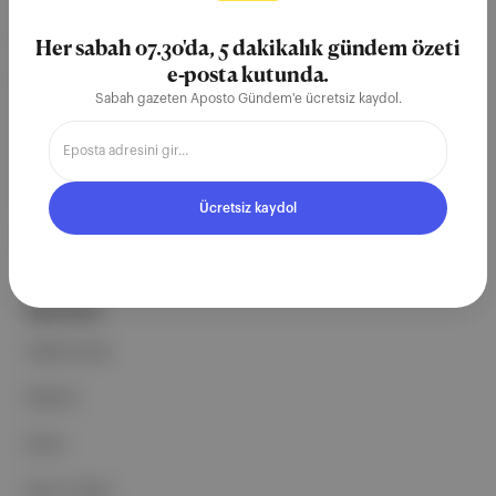
merkezli bağımsız dijital medya ve
teknoloji şirketi. Marka, ürün ve
Her sabah 07.30'da, 5 dakikalık gündem özeti
partnerliklerimizle berrak, tatmin
e-posta kutunda.
Sabah gazeten Aposto Gündem'e ücretsiz kaydol.
edici, heyecan verici bir bilgi
ekosistemi geleceği için
çalışıyoruz.
Ücretsiz kaydol
Ücretsiz Kaydol →
ŞİRKETİMİZ
Hakkımızda
Reklam
Ethos
Basın Odası