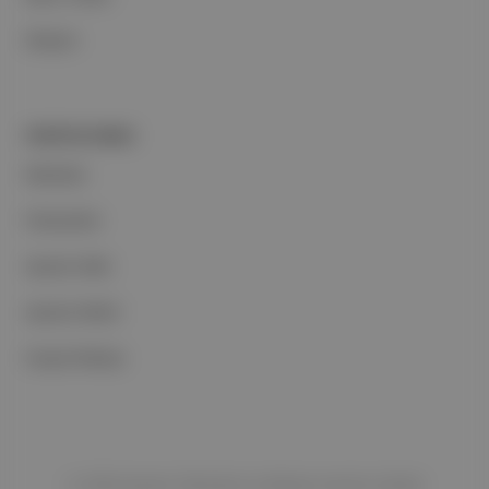
İletişim
PORTFOLYUMUZ
Markalar
Podcastler
Aposto Web
Aposto Mobil
Sosyal Medya
©
2026
Aposto Teknoloji ve Medya Anonim Şirketi