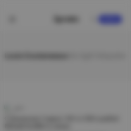
KAYDOL
Louis Coutanseaux
ile ilgili hikayeler
apéro
Coutanseaux Cognac'ı XO ve XXO çeşitleri
Birleşik Krallık’ta satışta