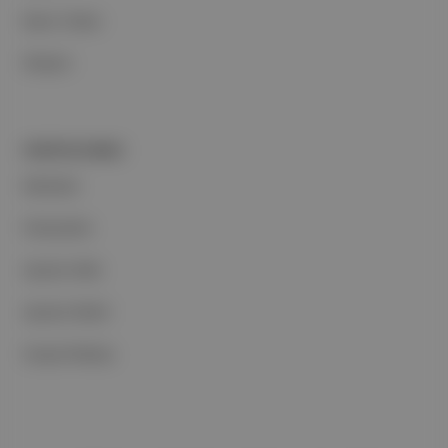
Basın Odası
İletişim
PORTFOLYUMUZ
Markalar
Podcastler
Aposto Web
Aposto Mobil
Sosyal Medya