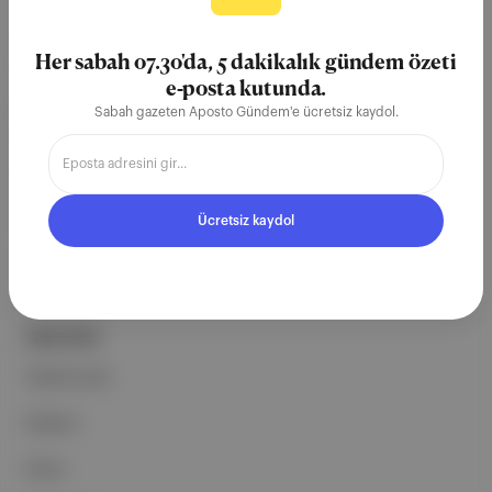
merkezli bağımsız dijital medya ve
Her sabah 07.30'da, 5 dakikalık gündem özeti
teknoloji şirketi. Marka, ürün ve
e-posta kutunda.
partnerliklerimizle berrak, tatmin
Sabah gazeten Aposto Gündem'e ücretsiz kaydol.
edici, heyecan verici bir bilgi
ekosistemi geleceği için
çalışıyoruz.
Ücretsiz kaydol
Ücretsiz Kaydol →
ŞİRKETİMİZ
Hakkımızda
Reklam
Ethos