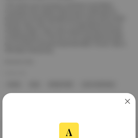
1767 yılında Louis Coutanseaux tarafından kurulan Maison
Coutanseaux Aîné, eskiden kraliyet sarayının tedarikçisiydi ve
şimdi lüks bir Grande Champagne Konyak markası olarak yeniden
sahnede. Tadım notları: XO, en az 15 yıl olgunlaştırılmış eaux-de-
vie'lerden üretiliyor. Tadım notları arasında taze bahçe meyveleri
ve hafif baharatlar var. XXO ise en az 25 yıl olgunlaştırılmış çeşitli
eaux-de-vie'lerin harmanlanmasıyla elde ediliyor. Konyak, meşe ve
cilalı ahşap notalarıyla baş...
Devamını Oku
06 May 2026
Konyak
meşe
Birleşik Krallık
Louis Coutanseaux
Aposto, İstanbul & New York