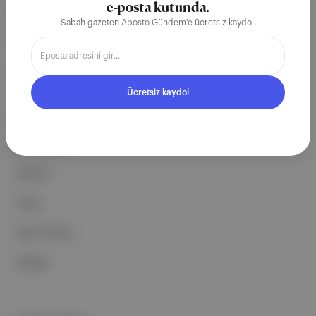
e-posta kutunda.
ekosistemi geleceği için
Sabah gazeten Aposto Gündem'e ücretsiz kaydol.
çalışıyoruz.
Ücretsiz Kaydol →
Ücretsiz kaydol
ŞİRKETİMİZ
Hakkımızda
Reklam
Ethos
Basın Odası
İletişim