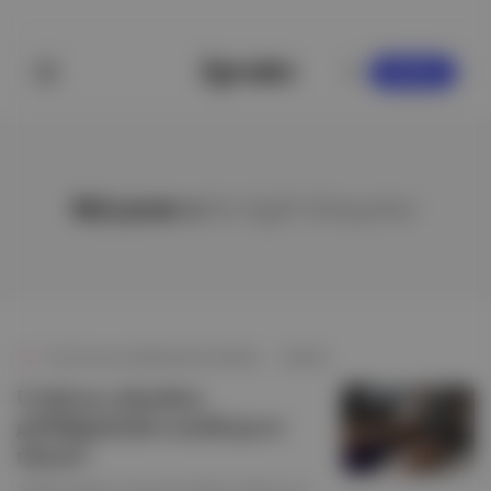
KAYDOL
McLaren v
ile ilgili hikayeler
Veri Koruma ve Mahremiyet Gündemi
∙
HİKAYE
Uzaktan çalışırken
gizliliğimizden uzaklaşıyor
muyuz?