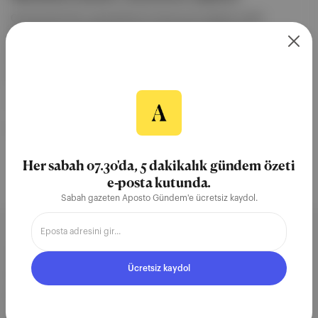
Çantasında 9 kilo metamfetamin bulunan bir şüpheli, kolluk
kuvvetlerince yakalandıktan sonra çıkarıldığı mahkemece
tutuklandı. Şüphelinin yakınları, adliye süreci sırasında basın
mensuplarını tehdit ederek görüntü alınmasına engel olmaya
çalıştı.
30 Oca 2026
Metamfetamin
Her sabah 07.30'da, 5 dakikalık gündem özeti
e-posta kutunda.
Sabah gazeten Aposto Gündem'e ücretsiz kaydol.
Aposto, İstanbul & New York
Ücretsiz kaydol
merkezli bağımsız dijital medya ve
teknoloji şirketi. Marka, ürün ve