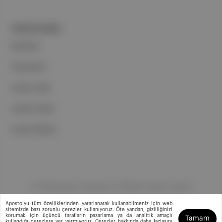
PORTFOLYUMUZ
Markalar
Podcastler
Aposto Web
Aposto Mobil
Sosyal Medya
©
2026
Aposto Teknoloji ve Medya Anonim Şirketi
Aposto’yu tüm özelliklerinden yararlanarak kullanabilmeniz için web
sitemizde bazı zorunlu çerezler kullanıyoruz. Öte yandan, gizliliğinizi
korumak için üçüncü tarafların pazarlama ya da analitik amaçlı
Tamam
kullandığı çerezlere yer vermiyoruz. Çerezler hakkında daha fazlasını