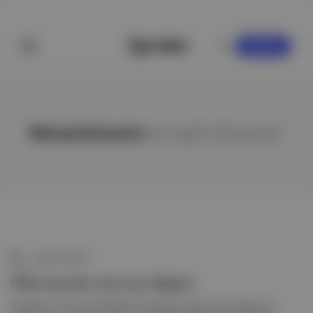
KAYDOL
Metamfetamin
ile ilgili hikayeler
Canlı Gündem
Orta Asya'da yeni suç dalgası
Uzmanlar, Orta Asya ülkelerinin sentetik uyuşturucu üretimi ve