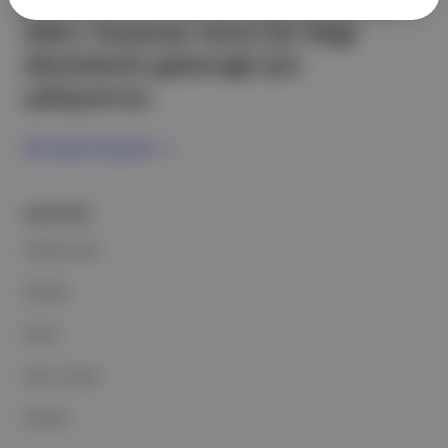
partnerliklerimizle berrak, tatmin
edici, heyecan verici bir bilgi
ekosistemi geleceği için
çalışıyoruz.
Ücretsiz Kaydol →
ŞİRKETİMİZ
Hakkımızda
Reklam
Ethos
Basın Odası
İletişim