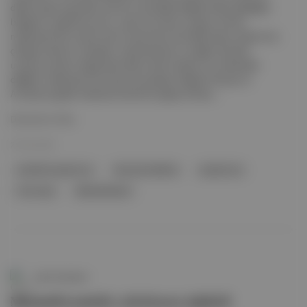
dijital suçlar açısından yeni bir mücadele bölgesi haline geldiğini,
bölgenin coğrafi konumu, zayıf kurumları ve genç nüfusu
nedeniyle hem üretim hem transit hem de hedef pazar olarak öne
çıktığını aktardı. Analizde, metamfetamin ve diğer sentetik
uyuşturucuların Afganistan’daki üretim baskısı ve rotalardaki
değişim nedeniyle Orta Asya’ya kaydığı, bölgenin Rusya ve
Avrupa’ya giden hatlarda önemli bir geçiş noktası...
Devamını Oku
22 Nis 2026
sentetik uyuşturucu
kara para aklama
uyuşturucu
Orta Asya
Metamfetamin
Canlı Gündem
Metamfetaminle yakalanan şüpheli