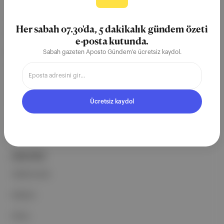
Aposto, İstanbul & New York
merkezli bağımsız dijital medya ve
Her sabah 07.30'da, 5 dakikalık gündem özeti
teknoloji şirketi. Marka, ürün ve
e-posta kutunda.
partnerliklerimizle berrak, tatmin
Sabah gazeten Aposto Gündem'e ücretsiz kaydol.
edici, heyecan verici bir bilgi
ekosistemi geleceği için
çalışıyoruz.
Ücretsiz kaydol
Ücretsiz Kaydol →
ŞİRKETİMİZ
Hakkımızda
Reklam
Ethos