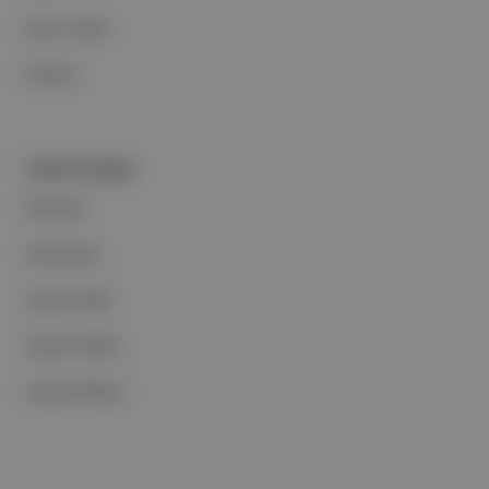
Basın Odası
İletişim
PORTFOLYUMUZ
Markalar
Podcastler
Aposto Web
Aposto Mobil
Sosyal Medya