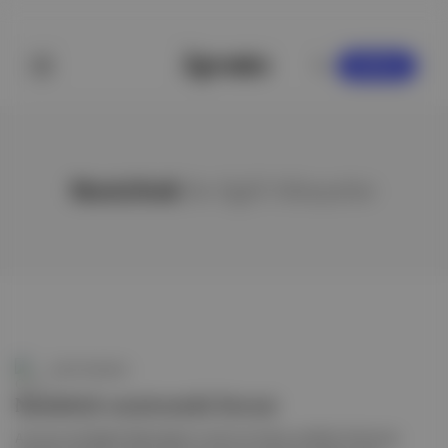
KAYDOL
Novichok
ile ilgili hikayeler
Canlı Gündem
Novichok sızıntısında beraat
Avusturya Dışişleri Bakanlığı'nın eski üst düzey yetkilisi Johannes