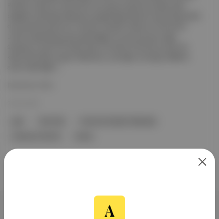
Peterlik, Çekya'nın Novichok sinir gazı programına ilişkin gizli
belgeleri sızdırdığı iddiasıyla yargılandığı davada Viyana'da görülen
duruşmada beraat etti. Savcılık, Peterlik'i Çekya'nın Novichok
üretim kapasitesine dair gizli bilgileri Avusturyalı aşırı sağcı
siyasetçi ve eski FPÖ lideri Heinz-Christian Strache'ye yakın bir
kişiye iletmekle suçladı. Mahkeme, savcılığın sunduğu delillerin
suçun işlendiğini ...
Devamını Oku
22 Nis 2026
gazı
Novichok
Avusturya Dışişleri Bakanlığı
Johannes Peterlik
Çekya