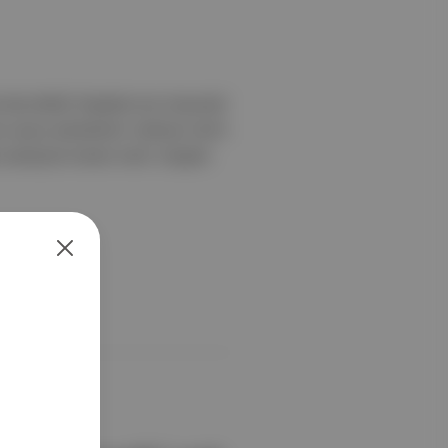
zi'nde (AKM) "Köpekle Kurt Arasında"
tro oyunu sahnelendi. Harbiye Cemil
sanatçılar konser verdi. Sergiler
eşler