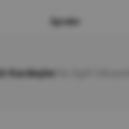
t Kardeşler
ile ilgili hikaye