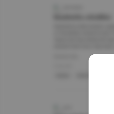
Canlı Gündem
İstanbul'da etkinlikler
İstanbul'da bu hafta konserler, serg
ve "Parmaklıklar Ardında İki Kadın"
Topuzlu Açık Hava Sahnesi'nde Yaşar,
arasında Cemal Toy'un "Kalp Hizası" 
Devamını Oku
25 Ağu 2025
İstanbul
Atatürk Kültür Merkezi
Jurnal