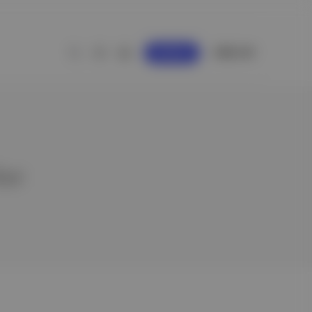
GİRİŞ YAP
KAYDOL
ler