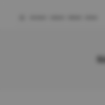
BÜLTENLER
YAZARLAR
PREMIUM
DÜKKAN
Sü