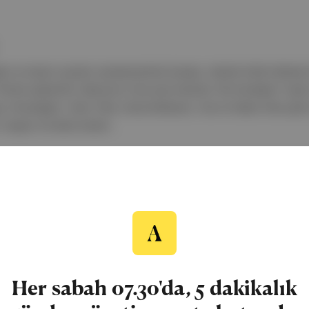
iler ve tiyatro oyunları sanatseverlerle buluştu. Atatürk Kültür Merke
 filmleri gösterildi. Maximum Uniq Açık Hava'da "Süt Kardeşler" tiya
 Khruangbin, Yıldız Tilbe, Derya Bedavacı, Sıla ve Hakan Altun gibi 
sergisi ve Klasik Sanatl...
Köpekle Kurt Arasında
Parmaklıklar Ardında İki Kadın
Süt Kard
Her sabah 07.30'da, 5 dakikalık