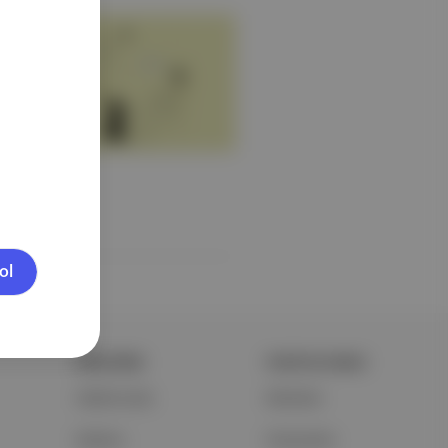
harebesi
ol
ŞİRKETİMİZ
PORTFOLYUMUZ
Hakkımızda
Markalar
Reklam
Podcastler