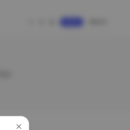
GİRİŞ YAP
KAYDOL
ler