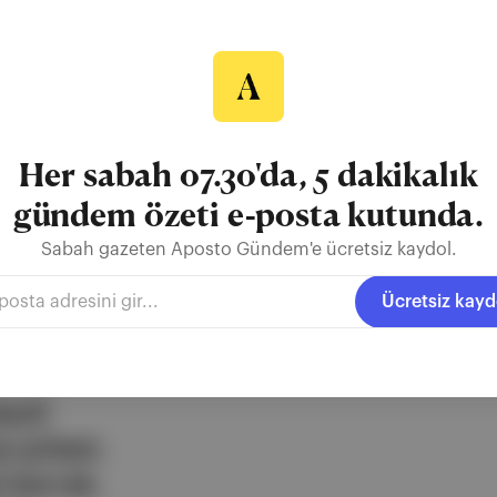
 Sakarya İçin Seferberlik
şanan kayıplar, İstanbul Hükümeti’nin bozguncu
 mecliste muhalefeti artırmıştı. Yıllar süren
getirdiği mali yük, ezilen halkın savaşın devamına
oldukça zorlaştırmıştı; fakat savaşın
i de zorunluydu.
Her sabah 07.30'da, 5 dakikalık
gündem özeti e-posta kutunda.
r Muharebesi
Büyük Taarruz
Mondros Mütarekesi
Sakarya Mu
Sabah gazeten Aposto Gündem'e ücretsiz kaydol.
Ücretsiz kayd
ezli
 şirketi.
e berrak,