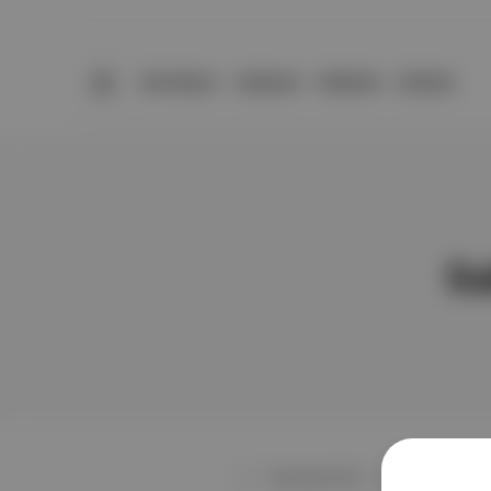
BÜLTENLER
YAZARLAR
PREMIUM
DÜKKAN
Sa
Toplumsal Tarih
∙
HİKAYE