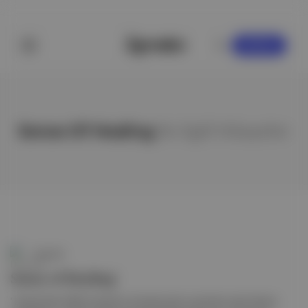
KAYDOL
Sense Of Healing
ile ilgili hikayeler
Duende
Sense of Healing'
' İstanbul'da: Refik Anadol’un küresel yankı uyandıran eseri Sense