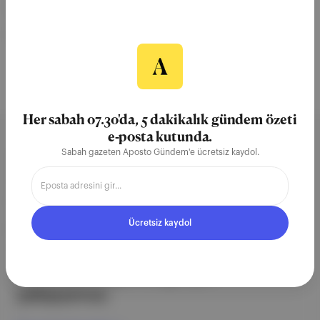
07 Eki 2025
Sense Of Healing
İstanbul
Refik Anadol
Türkiye
Her sabah 07.30'da, 5 dakikalık gündem özeti
e-posta kutunda.
Sabah gazeten Aposto Gündem'e ücretsiz kaydol.
Aposto, İstanbul & New York
merkezli bağımsız dijital medya ve
teknoloji şirketi. Marka, ürün ve
partnerliklerimizle berrak, tatmin
Ücretsiz kaydol
edici, heyecan verici bir bilgi
ekosistemi geleceği için
çalışıyoruz.