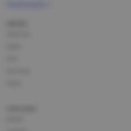
Ücretsiz Kaydol →
ŞİRKETİMİZ
Hakkımızda
Reklam
Ethos
Basın Odası
İletişim
PORTFOLYUMUZ
Markalar