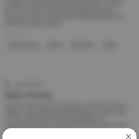
of Healing , ücretsiz olarak sanatseverlerle buluşuyor. Ayrıntılar:
Eser, 9-11 Ekim 2025 tarihlerinde Haliç Kongre Merkezi’nde
düzenlenen Türkiye Innovation Week (TIW25) kapsamında ilk kez
İstanbul’da izleyiciyle buluşuyor.
10 Eki 2025
Sense Of Healing
İstanbul
Refik Anadol
Türkiye
Aposto İstanbul
Sense of Healing
İstanbul'da: Refik Anadol’un küresel yankı uyandıran eseri Sense of
Healing , ücretsiz olarak sanatseverlerle buluşuyor. Ayrıntılar: Eser,
9-11 Ekim 2025 tarihlerinde Haliç Kongre Merkezi’nde
düzenlenecek Türkiye Innovation Week (TIW25) kapsamında ilk kez
İstanbul’da izleyici karşısına çıkacak.