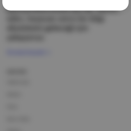
teknoloji şirketi. Marka, ürün ve
partnerliklerimizle berrak, tatmin
edici, heyecan verici bir bilgi
ekosistemi geleceği için
çalışıyoruz.
Ücretsiz Kaydol →
ŞİRKETİMİZ
Hakkımızda
Reklam
Ethos
Basın Odası