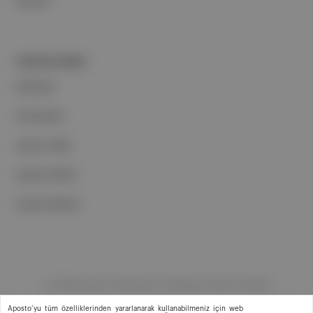
İletişim
PORTFOLYUMUZ
Markalar
Podcastler
Aposto Web
Aposto Mobil
Sosyal Medya
©
2026
Aposto Teknoloji ve Medya Anonim Şirketi
Aposto’yu tüm özelliklerinden yararlanarak kullanabilmeniz için web