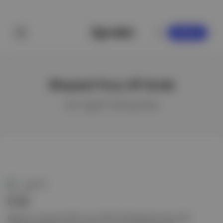
KAYDOL
Shazam! Fury Of Gods
ile ilgili hikayeler
Duende
Evde
Magarsus | Kaynak: BluTv Leto (2018, Kirill Serebrennikov) 28