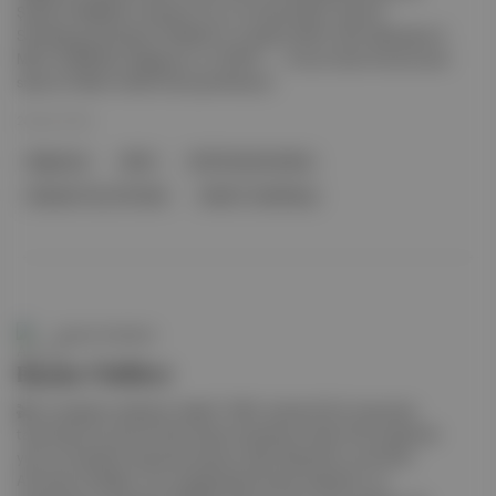
Şubat’ta MUBI’de, Shazam! Fury of Gods (2023, David F.
Sandberg) 28 Şubat’ta Netflix’te, Anselm (2023, Wim Wenders) 4
Mart’ta MUBI’de, Magarsus ’un (2023-..., Yunus Ozan Korkut) yeni
sezonu 6 Mart’ta BluTv’de yayımlanıyor.
28 Şub 2025
Magarsus
BluTv
Kirill Serebrennikov
Shazam! Fury Of Gods
David F. Sandberg
Aposto Gündem
Razzie Ödülleri
🎬 ’nin adayları açıklandı. Nedir? 1981 yılında UCLA mezunları
tarafından bir parodi ödül olarak tasarlanan fakat 40 yılı aşkındır
yılın en kötülerini seçmeye devam eden Razzie’ler ya da Altın
Ahududu Ödülleri, her yıl geleneksel olarak adaylarını ve