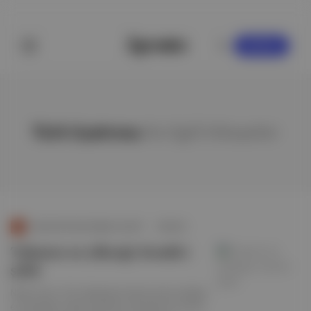
KAYDOL
Türk tiyatrosu
ile ilgili hikayeler
İstanbul'da Nasıl Eğleniyorduk?
∙
HİKAYE
Tuluatın en yükseği: Komik-i
şehir
Naşit Özcan, Türk doğaçlama tiyatrosunda ustalığın
en yükseğine ulaşmış güldürü sanatçılarına verilen