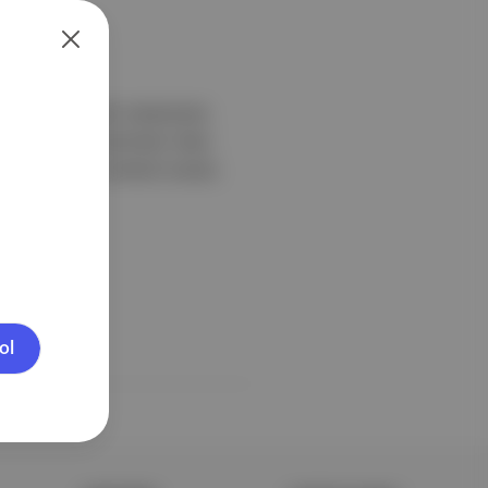
Ağustos'ta çeşitli mekanlarda
 Başak Doğan tarafından Vokal
nı sıra Londra merkezli aranjör,
ol