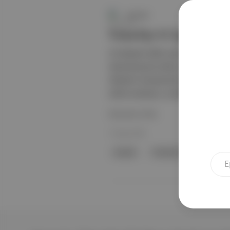
Duende
VoiceUp A Cappella Fe
25 ülkeden 600’e yakın koro şefi, m
düzenlenecek atölye ve konserlerle 
Akademi bünyesinde tasarlanan festiv
sahne sanatçısı, prodüktör, şarkı ya
Devamını Oku
15 Ağu 2025
aranjör
VoiceUp A Cappella