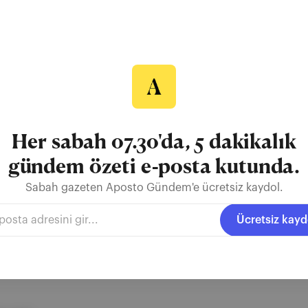
stival
üzisyen ve eğitmeni ağırlayacak VoiceUp A Cappella Festival, 19-24 
şehri bir vokal müzik kampüsüne dönüştürecek. Ayrıntılar: Koro Şefi
al, açılış konseri ve partisinin ardından başlayacak. Konserlerin ya
zarı ve eğitmen James Rose ile "sabah ısınm...
Her sabah 07.30'da, 5 dakikalık
gündem özeti e-posta kutunda.
Sabah gazeten Aposto Gündem'e ücretsiz kaydol.
Vokal
Londra
Festival
Ücretsiz kayd