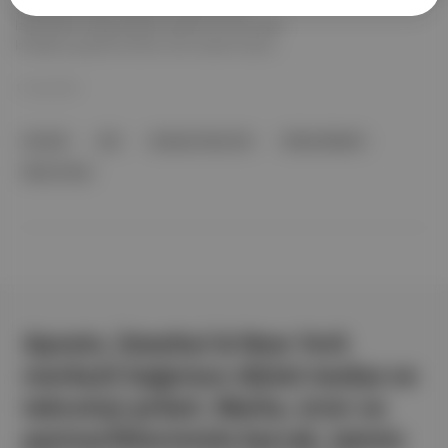
Dün gece ilk defa "Kulüp"ün iki bölümünü
izleyebildim. Beğendiğim kısımları ve beni hayal
kırıklığına uğratan kısımları oldu. Bunları kısaca
sizlerle paylaşmak isterim.
17 Kas 2021
komedi
dizi
Zeynep Güray Tan
Gökçe Bahadır
Barış Arduç
Aposto, İstanbul & New York
merkezli bağımsız dijital medya ve
teknoloji şirketi. Marka, ürün ve
partnerliklerimizle berrak, tatmin