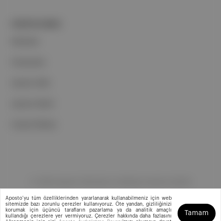
PORTFOLYUMUZ
Markalar
Podcastler
Aposto Web
Aposto Mobil
Sosyal Medya
©
2026
Aposto Teknoloji ve Medya Anonim Şirketi
Aposto’yu tüm özelliklerinden yararlanarak kullanabilmeniz için web
sitemizde bazı zorunlu çerezler kullanıyoruz. Öte yandan, gizliliğinizi
korumak için üçüncü tarafların pazarlama ya da analitik amaçlı
Tamam
kullandığı çerezlere yer vermiyoruz. Çerezler hakkında daha fazlasını