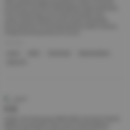
dizinin çekimlerine başlanması planlanıyor. Kimler var? Romanın
ana kahramanı olan Kemal'i dizide Selahattin Paşalı canlandıracak.
Füsun karakterine genç oyuncu Eylül Lize Kandemir hayat
verirken, Kemal'in nişanlısını ise Oya Unustası canlandıracak.
Dokuz bölümlük bir mini dizi olarak planlanan projenin yönetmen
koltuğunda ise Zeynep Günay Tan oturuyor.
20 Eyl 2024
oyuncu
Netflix
Orhan Pamuk
Masumiyet Müzesi
Kimler Var?
Duende
Evde
9 (2002, Ümit Ünal) | Kaynak: MUBI 9 (2002, Ümit Ünal) 15 Eylül’de
MUBI’de, El Conde (2023, Pablo Larraín) 15 Eylül’de Netflix’te,