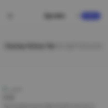
KAYDOL
Zeynep Günay Tan
ile ilgili hikayeler
Duende
Evde
Masumiyet Müzesi | Kaynak: Netflix Sirāt (2025, Oliver Laxe), 13