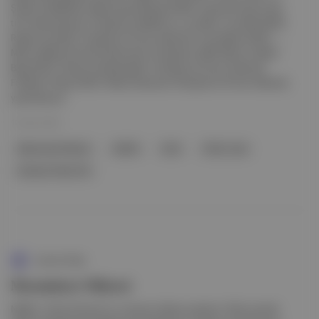
Şubat’ta MUBI’de, Masumiyet Müzesi (2026, Zeynep Günay Tan)
tüm bölümleriyle 13 Şubat’ta Netflix’te, Love Me, Love Me (2026,
Roger Kumble) 13 Şubat’ta Prime Video’da, Portobello (2025-...,
Marco Bellocchio) ilk bölümüyle 15 Şubat’ta HBO Max’te, Black
Bag (2024, Steven Soderbergh) 15 Şubat’ta Prime Video’da,
Freakier Friday (2025, Nisha Ganatra) 18 Şubat’ta Prime Video’da
yayımlanıyor.
13 Şub 2026
Masumiyet Müzesi
Netflix
Sirāt
Oliver Laxe
Zeynep Günay Tan
Aposto Kitap
Masumiyet Müzesi
Netflix, Orhan Pamuk'un romanını diziye uyarlıyor. Ekim ayında