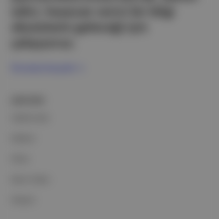
edici, heyecan verici bir bilgi
ekosistemi geleceği için
çalışıyoruz.
Ücretsiz Kaydol →
ŞİRKETİMİZ
Hakkımızda
Reklam
Ethos
Basın Odası
İletişim