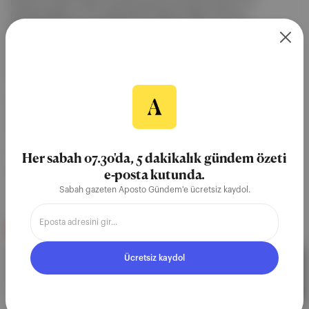
Kulüp ’ün (2021-2023, Zeynep Günay Tan) ikinci sezonu 15
Eylül’de Netflix’te, The Talented Mr. Ripley (1999, Anthony
Minghella) 15 Eylül’de Netflix’te, John Wick: Chapter 4 (2023, Chad
Stahelski) 15 Eylül’de Prime Video’da, Everything Everywhere All at
Once (2022, The Daniels) 16 Eylül’de MUBI’de, Sex Education ’ın
(2019-2023, Laurie Nunn) dördünc...
Devamını Oku
15 Eyl 2023
it Ünal
El Conde
Pablo Larraín
Netflix
Her sabah 07.30'da, 5 dakikalık gündem özeti
Zeynep Günay Tan
e-posta kutunda.
Sabah gazeten Aposto Gündem'e ücretsiz kaydol.
Show Business
∙
HİKAYE
Kulüp: Türk Dram
Ücretsiz kaydol
Hikayeciliğinin Gelişen
Statikliği