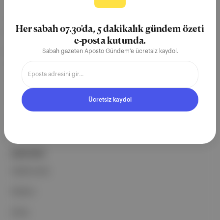
Aposto, İstanbul & New York
merkezli bağımsız dijital medya ve
Her sabah 07.30'da, 5 dakikalık gündem özeti
teknoloji şirketi. Marka, ürün ve
e-posta kutunda.
partnerliklerimizle berrak, tatmin
Sabah gazeten Aposto Gündem'e ücretsiz kaydol.
edici, heyecan verici bir bilgi
ekosistemi geleceği için
çalışıyoruz.
Ücretsiz kaydol
Ücretsiz Kaydol →
ŞİRKETİMİZ
Hakkımızda
Reklam
Ethos