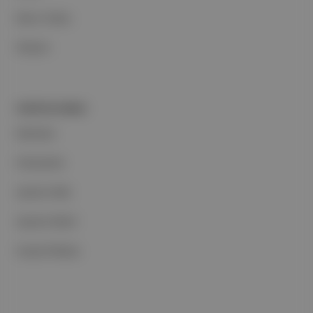
Basın Odası
İletişim
PORTFOLYUMUZ
Markalar
Podcastler
Aposto Web
Aposto Mobil
Sosyal Medya