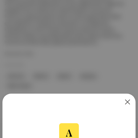
2021'de gündemi şekillendiren konuları değerlendirdi. Digest için
seçtiğimiz favori yazılarımızın dışında kalanları okumak için
Pareto'nun geçmiş sayılarına web ve mobil uygulamalarımızdan
göz atabilirsiniz. Pandeminin kazananları normalleşmenin
kaybedenleri mi oldu? Pandemi kuşkusuz hepimizin hayatını
derinden etkiledi; sosyal alışkanlıklarımızdan çalışma hayatımıza,
harcama tercihlerimizden gelecek planlamalarımız...
Devamını Oku
25 Ara 2021
APOSTO!
PARETO
DIGEST
Pandemi
bahar Tanyeri