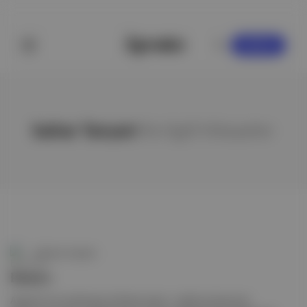
KAYDOL
bahar Tanyeri
ile ilgili hikayeler
Editörün Seçkisi
Pareto
Aposto!'nun iş dünyası ve finans yayını , aralık ayı boyunca