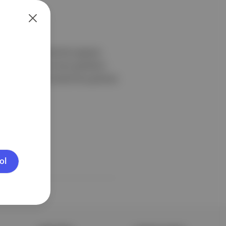
ayın kitabı İstanbul’da yaşayan,
. Yaklaşık 12 sene önce gündeme
aralıklarla rafa kaldırılmış görünse
ol