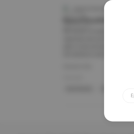
İstanbul'da Nasıl Eğleniyorduk?
Kanal İstanbul
İBB Yayınları ile söyleşi yapınca bu
yaşamayan pek çok kişinin son zama
gelen ve pek çok kişinin tepkisini ç
bile İstanbul’un üstünde ‘Demokles’in
Devamını Oku
04 Eki 2022
Kanal İstanbul
İstanbul
Dem