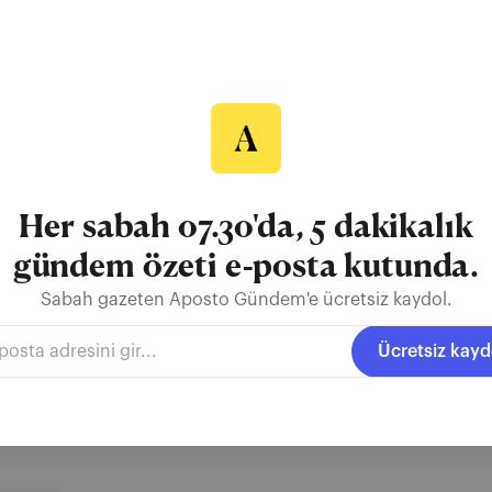
 ayın kitabını da yine İBB Yayınları’ndan önermememek olmazdı :) Bu 
nlarda yakından takip ettiği “Çılgın Proje” Kanal İstanbul hakkında
eken Kanal İstanbul, "aradan geçen uzun süre içinde bu düşünce belli 
 kılıcı’ benzeri bir tehdit uns...
Her sabah 07.30'da, 5 dakikalık
gündem özeti e-posta kutunda.
Sabah gazeten Aposto Gündem'e ücretsiz kaydol.
okles
kanal
istanbul
Ücretsiz kayd