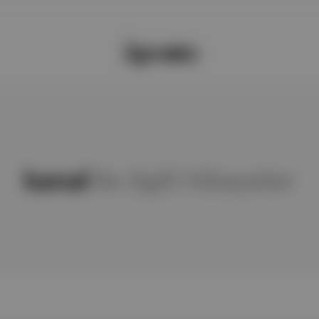
kanal
ile ilgili hikayeler