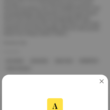
Antonsen'i 21-17, 21-11'lik iki setle yenen dünya 1 numarası
Kento Momota şampiyon oldu. Kento böylelikle 2020 yılının Ocak
ayında geçirdiği ağır trafik kazasından sonra ilk kupasını kazandı.
Kaynak: Sports Net Golf Mayıs ayında geçirdiği trafik kazası
sonucunda vücudunda kırıklar oluşan Tiger Woods, sosyal medya
hesabından antrenmanlara başladığını belirten bir video yayınladı.
Kaynak: Surto Olimpico Atletizm 10.000 m...
Devamını Oku
23 Kas 2021
yarı maraton
pnömotraks
Japan Times
BADMINTON
Anders Antonsen