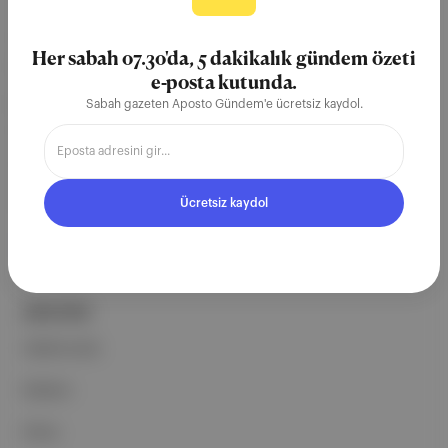
Aposto, İstanbul & New York
merkezli bağımsız dijital medya ve
Her sabah 07.30'da, 5 dakikalık gündem özeti
teknoloji şirketi. Marka, ürün ve
e-posta kutunda.
partnerliklerimizle berrak, tatmin
Sabah gazeten Aposto Gündem'e ücretsiz kaydol.
edici, heyecan verici bir bilgi
ekosistemi geleceği için
çalışıyoruz.
Ücretsiz kaydol
Ücretsiz Kaydol →
ŞİRKETİMİZ
Hakkımızda
Reklam
Ethos