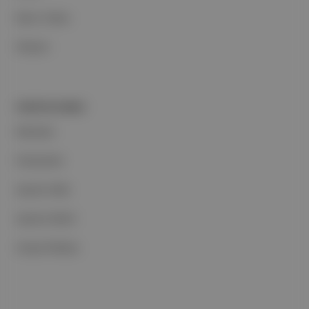
Basın Odası
İletişim
PORTFOLYUMUZ
Markalar
Podcastler
Aposto Web
Aposto Mobil
Sosyal Medya