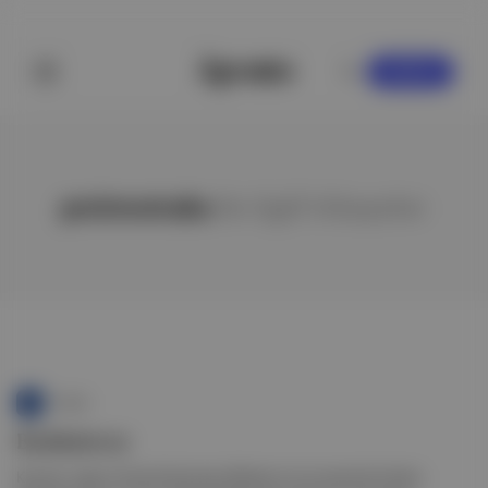
KAYDOL
pnömotraks
ile ilgili hikayeler
Punto
Badminton
Kaynak: Japan Times Endonezya Masters turnuvasında Anders