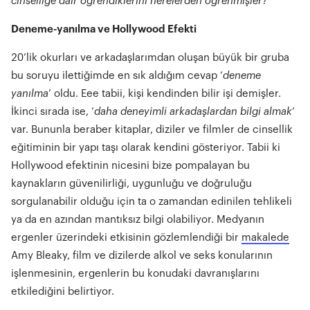
cinselliğe dair öğrendiklerini nerelerden öğrenmişler?
Deneme-yanılma ve Hollywood Efekti
20’lik okurları ve arkadaşlarımdan oluşan büyük bir gruba
bu soruyu ilettiğimde en sık aldığım cevap ‘
deneme
yanılma
’ oldu. Eee tabii, kişi kendinden bilir işi demişler.
İkinci sırada ise, ‘
daha deneyimli arkadaşlardan bilgi almak
’
var. Bununla beraber kitaplar, diziler ve filmler de cinsellik
eğitiminin bir yapı taşı olarak kendini gösteriyor. Tabii ki
Hollywood efektinin nicesini bize pompalayan bu
kaynakların güvenilirliği, uygunluğu ve doğruluğu
sorgulanabilir olduğu için ta o zamandan edinilen tehlikeli
ya da en azından mantıksız bilgi olabiliyor. Medyanın
ergenler üzerindeki etkisinin gözlemlendiği bir
makalede
Amy Bleaky, film ve dizilerde alkol ve seks konularının
işlenmesinin, ergenlerin bu konudaki davranışlarını
etkilediğini belirtiyor.