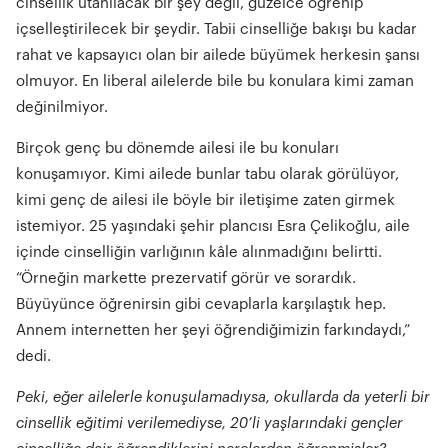
cinsellik utanılacak bir şey değil, güzelce öğrenip
içselleştirilecek bir şeydir. Tabii cinselliğe bakışı bu kadar
rahat ve kapsayıcı olan bir ailede büyümek herkesin şansı
olmuyor. En liberal ailelerde bile bu konulara kimi zaman
değinilmiyor.
Birçok genç bu dönemde ailesi ile bu konuları
konuşamıyor. Kimi ailede bunlar tabu olarak görülüyor,
kimi genç de ailesi ile böyle bir iletişime zaten girmek
istemiyor. 25 yaşındaki şehir plancısı Esra Çelikoğlu, aile
içinde cinselliğin varlığının kâle alınmadığını belirtti.
“Örneğin markette prezervatif görür ve sorardık.
Büyüyünce öğrenirsin gibi cevaplarla karşılaştık hep.
Annem internetten her şeyi öğrendiğimizin farkındaydı,”
dedi.
Peki, eğer ailelerle konuşulamadıysa, okullarda da yeterli bir
cinsellik eğitimi verilemediyse, 20’li yaşlarındaki gençler