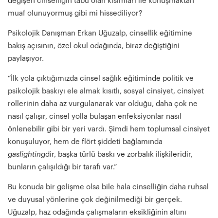
değişen cinselliğin tabu olan kısımları ile konuşmaktan
muaf olunuyormuş gibi mi hissediliyor?
Psikolojik Danışman Erkan Uğuzalp, cinsellik eğitimine
bakış açısının, özel okul odağında, biraz değiştiğini
paylaşıyor.
“İlk yola çıktığımızda cinsel sağlık eğitiminde politik ve
psikolojik baskıyı ele almak kısıtlı, sosyal cinsiyet, cinsiyet
rollerinin daha az vurgulanarak var olduğu, daha çok ne
nasıl çalışır, cinsel yolla bulaşan enfeksiyonlar nasıl
önlenebilir gibi bir yeri vardı. Şimdi hem toplumsal cinsiyet
konuşuluyor, hem de flört şiddeti bağlamında
gaslighting
dir, başka türlü baskı ve zorbalık ilişkileridir,
bunların çalışıldığı bir tarafı var.”
Bu konuda bir gelişme olsa bile hala cinselliğin daha ruhsal
ve duyusal yönlerine çok değinilmediği bir gerçek.
Uğuzalp, haz odağında çalışmaların eksikliğinin altını