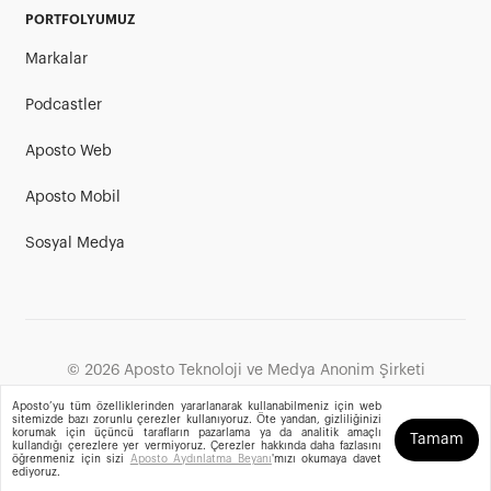
PORTFOLYUMUZ
Markalar
Podcastler
Aposto Web
Aposto Mobil
Sosyal Medya
©
2026
Aposto Teknoloji ve Medya Anonim Şirketi
Aposto’yu tüm özelliklerinden yararlanarak kullanabilmeniz için web
sitemizde bazı zorunlu çerezler kullanıyoruz. Öte yandan, gizliliğinizi
korumak için üçüncü tarafların pazarlama ya da analitik amaçlı
Tamam
kullandığı çerezlere yer vermiyoruz. Çerezler hakkında daha fazlasını
öğrenmeniz için sizi
Aposto Aydınlatma Beyanı
'mızı okumaya davet
ediyoruz.