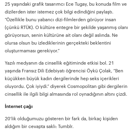
25 yaşındaki grafik tasarımcı Ece Tugay, bu konuda film ve
dizilerden ister istemez çok bilgi edindiğini paylaştı.
“Özellikle bunu yabancı dizi-filmlerden görüyor insan
(çünkü RTÜK). O kültüre entegre bir şekilde yaşanmış olanı
görüyorsun, senin kültürüne ait olanı değil aslında. Ne
olursa olsun bu izlediklerinin gerçekteki beklentini
oluşturmaması gerekiyor.”
Yazılı medyanın da cinsellik eğitiminde etkisi bol. 21
yaşında Fransız Dili Edebiyatı öğrencisi Öykü Çolak, “Ben
küçükken büyük kadın dergilerinde hep seks içerikleri
oluyordu. Çok iyiydi.” diyerek Cosmopolitan gibi dergilerin
cinsellik ile ilgili bilgi almasında rol oynadığının altını çizdi.
İnternet çağı
20’lik olduğumuzu gösteren bir fark da, birkaç kişiden
aldığım bir cevapta saklı: Tumblr.