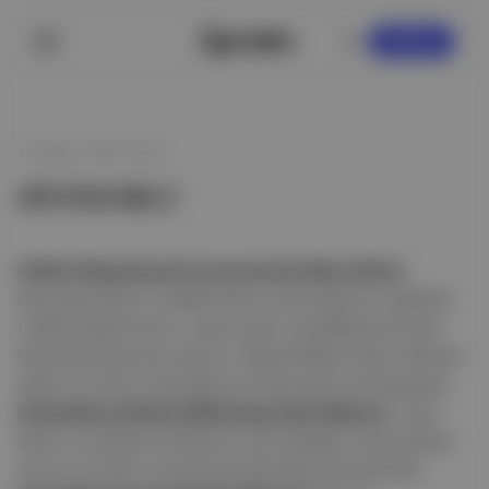
KAYDOL
10 Mayıs 2023 03:30
SPONSORLU
Coffee Department’ta meyvemsi tatlar şöleni:
Kahveseverlerin nitelikli kahve yolculuğunun eşlikçisi
Coffee Department, mayıs ayının tazeliğinde iki yeni
kahveyle karşımıza çıkıyor. Öğütüldüğü andan itibaren
çilek ve orman meyvelerinin kokusuyla sizi karşılayan
Colombia La Divisa 200h Anaerobic Natural
, vişne
likörü ve çikolata tadıyla bir tatlı tabağını aratmazken;
armut ve üzüm aromasıyla damakları şenlendiren