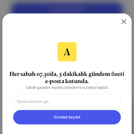
Ücretsiz Kaydol
Her sabah 07.30'da, 5 dakikalık gündem özeti
NEREDE YAYIMLANDI?
e-posta kutunda.
Sabah gazeten Aposto Gündem'e ücretsiz kaydol.
Aposto Gündem
∙
BÜLTEN SAYISI
🗞️ Dikta hevesi, kırmızı çizgi
Kılıçdaroğlu, Bolu mitinginde iki kırmızı çizgisinin
Ücretsiz kaydol
bayrak ve vatan olduğunu söyledi. Erdoğan, Aydın
mitinginde muhalefeti "dikta heveslisi" diye
nitelendirdi. YSK yurt dışında 1 milyon 780 bin 570