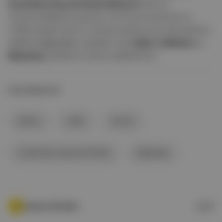
Costa Rica Casa de Piedra Natural
floral ve
meyvemsiliğiyle büyülüyor. Bu iki yeni kahveye ve
Coffee Department’ın özenle seçilmiş tüm kahvelerine
online mağazadan
ulaşabilir veya
Balat
,
İş Mekan
ve
Nişantaşı
şubelerini ziyaret edebilirsiniz.
İLGİLİ BAŞLIKLAR
kahve
çilek
armut
Costa Rica Casa de Piedra
Nişantaşı
Aposto Gündem