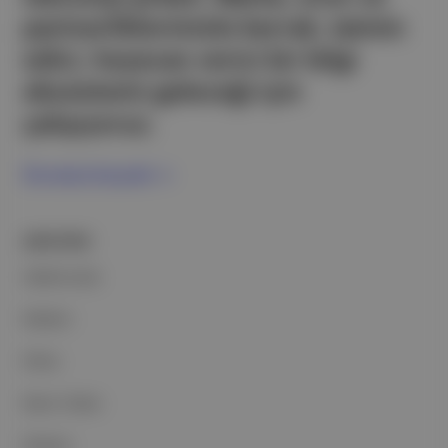
partnerliklerimizle berrak, tatmin
edici, heyecan verici bir bilgi
ekosistemi geleceği için
çalışıyoruz.
Ücretsiz Kaydol →
ŞİRKETİMİZ
Hakkımızda
Reklam
Ethos
Basın Odası
İletişim