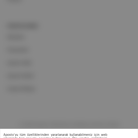
PORTFOLYUMUZ
Markalar
Podcastler
Aposto Web
Aposto Mobil
Sosyal Medya
©
2026
Aposto Teknoloji ve Medya Anonim Şirketi
Aposto’yu tüm özelliklerinden yararlanarak kullanabilmeniz için web