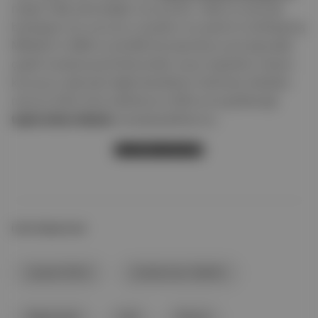
neden hâlâ çıkmadığını soruyorlar. Haklı ve yerinde
bulduğum bu sorunun cevabını ne yazık ki ne Birleşmiş
Milletler’in (BM) ne de BM bünyesinde ya da dışındaki
çeşitli uluslararası/hükümetler arası örgütlerin düzen
koruyucu işleviyle değil devletlerin farkında oldukları
mevcut kitle imha silahlarının (KİS) yol açabileceği
toplu imha riskiyle
cevaplayabiliyoruz.
YAZININ DEVAMI
İLGİLİ BAŞLIKLAR
siyaset bilimi
uluslararası ilişkiler