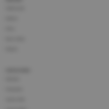
Hakkımızda
Reklam
Ethos
Basın Odası
İletişim
PORTFOLYUMUZ
Markalar
Podcastler
Aposto Web