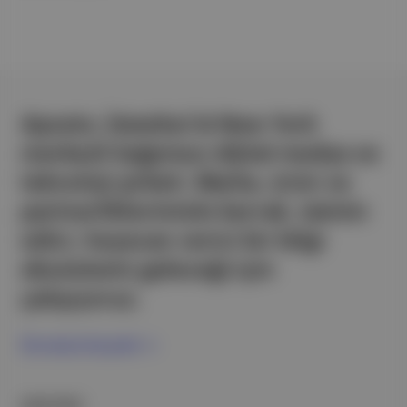
Aposto, İstanbul & New York
merkezli bağımsız dijital medya ve
teknoloji şirketi. Marka, ürün ve
partnerliklerimizle berrak, tatmin
edici, heyecan verici bir bilgi
ekosistemi geleceği için
çalışıyoruz.
Ücretsiz Kaydol →
ŞİRKETİMİZ