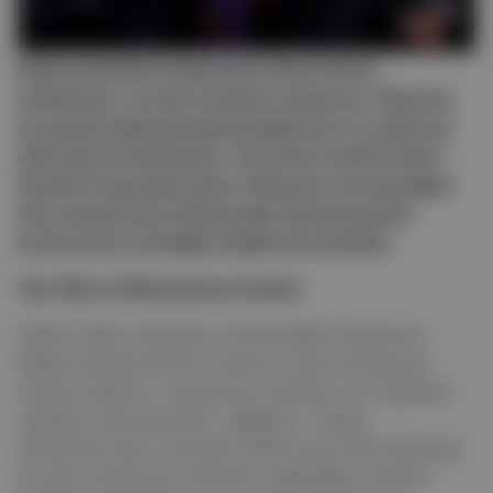
Dünya tarihinde uluslararası sistem ilk kez
çözülmüyor, normlar da ilk kez yıkılmıyor. Sistemin
bu sıkışmış hâli geçmişteki başka kaos ve çoklu kriz
dönemlerini hatırlatıyor. Tam da bu nedenle ikinci
Donald Trump döneminin, dünyanın normsuzluğun
tüm veçheleriyle yüzleşeceği, hatırlanacak bir
kırılma süreci olacağını öngörmek mümkün.
Yazı: Merve Özdemirkıran-Embel
2000’li yılların başında üniversitedeki Uluslararası
İlişkiler derslerimizde hocalarımız bize uluslararası
hukuk kurallarını, uluslararası örgütleri, bu örgütlerin
yaptıkları düzenlemeleri, sağlıktan, nükleer
silahsızlanmaya, ticaretten kalkınmaya farklı alanlarda
kurulan uluslararası rejimlerin sağladıkları düzenin