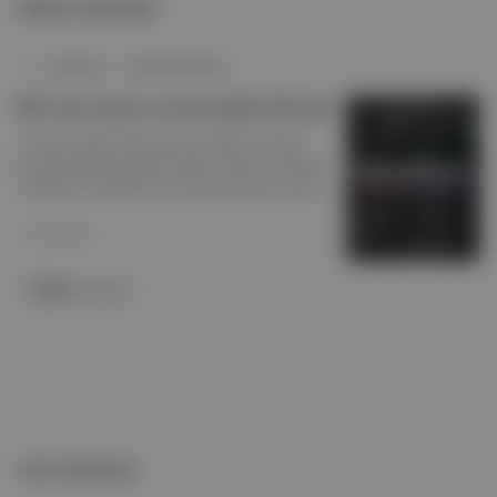
NEREDE YAYIMLANDI?
Spektrum
∙
BÜLTEN SAYISI
🎡 Gazze planı, normsuzluk dönemi
Trump'ın çılgın Gazze planı ve tepkiler. Hamas-
İsrail ateşkesinde gergin saatler. Rusya ve Ukrayna
masaya oturmaya hazır. İmralı heyeti Kuzey Irak'ta.
Ticaret savaşları. Kongo'da ateşkes.
11 Şub 2025
Philips
ile birlikte
İLGİLİ OKUMALAR