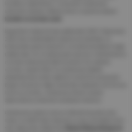
kurallarını öğretirlerdi. O zamanlar uluslararası
sistemde nispeten dikkate alınan ve görece işleyen
kurallar ve normlar vardı
.
Bugünlerin habercisi bazı gelişmeler (2001 Afganistan,
2003 Irak müdahaleleri) yaşansa da devletler ve
hükümetler genel olarak bu normlarla kendilerini bağlı
telakki eder, bu ön kabule göre davranır, birbirleriyle bu
normlara dayanarak ilişki kurarlardı. Bu nedenle
normlar, siyaset bilimi ve uluslararası ilişkiler
disiplinlerinde verilen eğitimin önemli bir parçasıydı.
Bugün kürsünün diğer tarafından bakarken söz konusu
kural ve normları, uluslararası düzeni siyaset
öğrencilerine anlatmak neredeyse imkansız.
Uluslararası sistemi mevcut hâlinde birarada tutan
meşru ve etkili hiçbir dayanak ve çıpa olmadığına ikna
olan öğrenciler sıklıkla bize
Üçüncü Dünya Savaşı'nın