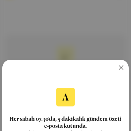
ÜCRETSİZ BÜLTEN
Aposto Gündem
Her sabah 07.30'da, 5 dakikalık gündem özeti
e-posta kutunda.