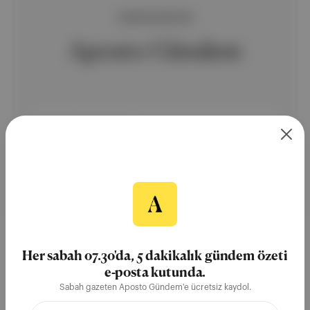
ÜCRETSİZ BÜLTEN
Aposto Gündem
Ücretsiz Kaydol
Her sabah 07.30'da, 5 dakikalık gündem özeti
e-posta kutunda.
Sabah gazeten Aposto Gündem'e ücretsiz kaydol.