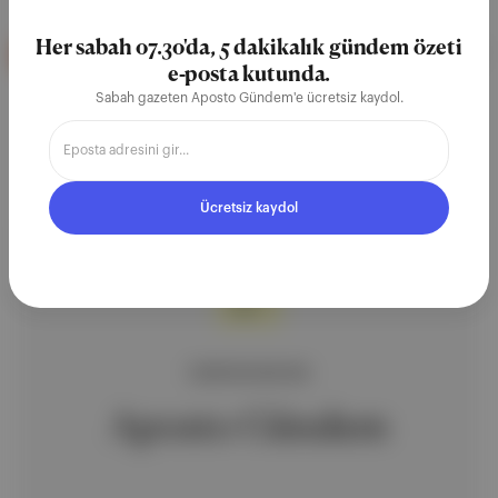
Her sabah 07.30'da, 5 dakikalık gündem özeti
Duende
e-posta kutunda.
Sabah gazeten Aposto Gündem'e ücretsiz kaydol.
Ücretsiz kaydol
ÜCRETSİZ BÜLTEN
Aposto Gündem