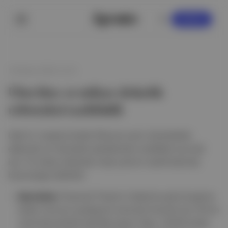
KAYDOL
19 Nisan 2026 14:16
Uber’den 10 milyar dolarlık
robotaksi taahhüdü
Uber’in, bugüne kadar filosuna yeni robotaksiler
eklemek ve robotaksi şirketleriyle ortaklıklar kurmak
için 10 milyar dolardan fazla yatırım taahhüdünde
bulunduğu bildirildi.
Ayrıntı
lar:
Financial Times
’ın haberine göre bugüne
kadar otonom paylaşımlı yolculuk hizmeti için 20’nin
üzerinde şirketle işbirliği yapan Uber, 2028’e kadar