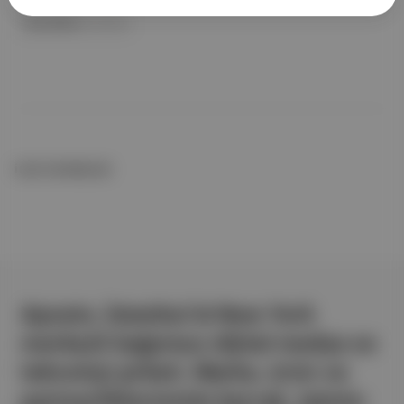
Akra Didim
ile birlikte
İLGİLİ OKUMALAR
Aposto, İstanbul & New York
merkezli bağımsız dijital medya ve
teknoloji şirketi. Marka, ürün ve
partnerliklerimizle berrak, tatmin