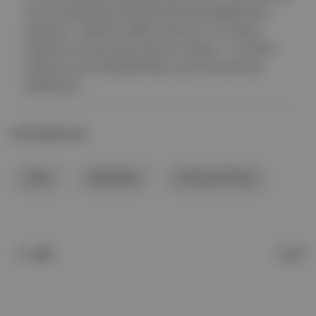
en az 28 şehirde robotaksi hizmeti başlatmayı
planlıyor. Taahhüt edilen yatırımın 2,5 milyar
dolarının öz sermaye yatırımı olması, 7,5 milyar
dolarının ise robotaksi filosu için harcanması
bekleniyor.
İLGİLİ BAŞLIKLAR
Uber
Robotaksi
Financial Times
Soli