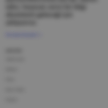
edici, heyecan verici bir bilgi
ekosistemi geleceği için
çalışıyoruz.
Ücretsiz Kaydol →
ŞİRKETİMİZ
Hakkımızda
Reklam
Ethos
Basın Odası
İletişim