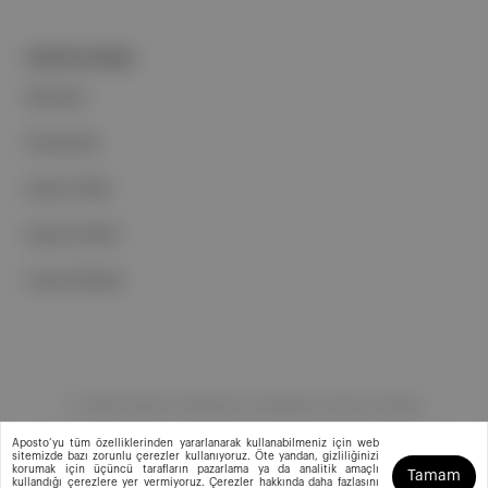
PORTFOLYUMUZ
Markalar
Podcastler
Aposto Web
Aposto Mobil
Sosyal Medya
©
2026
Aposto Teknoloji ve Medya Anonim Şirketi
Aposto’yu tüm özelliklerinden yararlanarak kullanabilmeniz için web
sitemizde bazı zorunlu çerezler kullanıyoruz. Öte yandan, gizliliğinizi
korumak için üçüncü tarafların pazarlama ya da analitik amaçlı
Tamam
kullandığı çerezlere yer vermiyoruz. Çerezler hakkında daha fazlasını