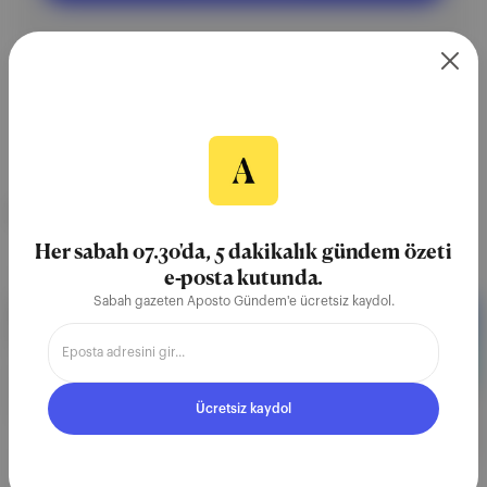
NEREDE YAYIMLANDI?
Her sabah 07.30'da, 5 dakikalık gündem özeti
Soli
∙
BÜLTEN SAYISI
e-posta kutunda.
Sabah gazeten Aposto Gündem'e ücretsiz kaydol.
🏖️ İdeal tatil süresi, Japonya'da
koşu kampı
Hem ruha hem de bedene iyi gelecek tatil süresini
belirlemek üzere yapılan araştırmaları inceledik.
Ücretsiz kaydol
Japonya Alpleri'nde bu yaz düzenlenecek bir aylık
koşu ve co-living kampına göz attık.
19 Nis 2026