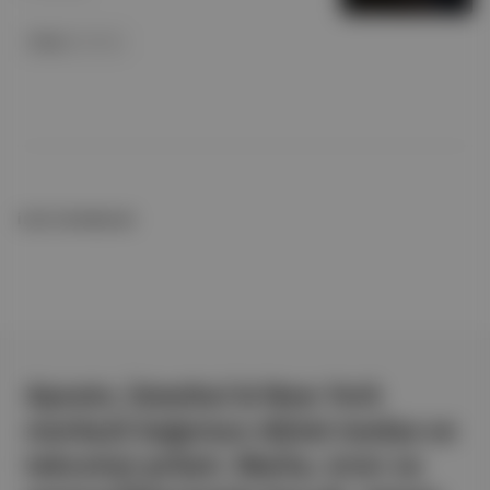
Sütaş
ile birlikte
İLGİLİ OKUMALAR
Aposto, İstanbul & New York
merkezli bağımsız dijital medya ve
teknoloji şirketi. Marka, ürün ve