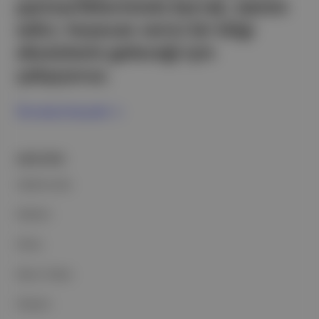
partnerliklerimizle berrak, tatmin
edici, heyecan verici bir bilgi
ekosistemi geleceği için
çalışıyoruz.
Ücretsiz Kaydol →
ŞİRKETİMİZ
Hakkımızda
Reklam
Ethos
Basın Odası
İletişim