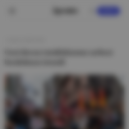
KAYDOL
1 Haziran 2026 03:46
Gezi davası tutuklularının serbest
bırakılması istendi