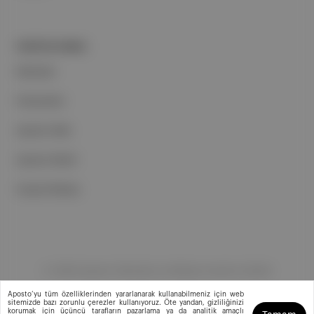
PORTFOLYUMUZ
Markalar
Podcastler
Aposto Web
Aposto Mobil
Sosyal Medya
©
2026
Aposto Teknoloji ve Medya Anonim Şirketi
Aposto’yu tüm özelliklerinden yararlanarak kullanabilmeniz için web
sitemizde bazı zorunlu çerezler kullanıyoruz. Öte yandan, gizliliğinizi
korumak için üçüncü tarafların pazarlama ya da analitik amaçlı