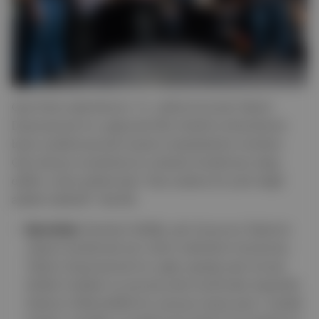
Gezi Parkı eylemlerinin 13. yıldönümünde Taksim
Dayanışması'nın çağrısıyla Mis Sokak'ta düzenlenen
basın açıklamasında hayatını kaybedenler anılırken
Gezi davası tutuklularının serbest bırakılması talep
edildi; ortak açıklamada "Gezi sadece bir park değil
adalet talebidir" denildi.
Ayrıntılar:
İstanbul Valiliği, gün boyunca Taksim'e
ulaşımı kısıtlamak için metro seferlerini durdurdu.
Taksim Dayanışması'nın çağrı yaptığı saat öncesi
İstiklal Caddesi ve çevresi polis tarafından kapatıldı.
Eyleme milletvekillerinin yanısıra siyasi parti, meslek