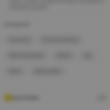
örgütü, sendika ve çeşitli sivil toplum kuruluşlarının
yöneticileri de katıldı.
İLGİLİ BAŞLIKLAR
Gezi Davası
Gezi Parkı Eylemleri
Taksim Dayanışması
İstanbul
Liği
Taksim
İstiklal Caddesi
Aposto Gündem